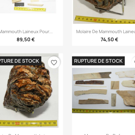
Aperçu rapide
Aperçu rapide


Mammouth Laineux Pour...
Molaire De Mammouth Laineu
89,50 €
74,50 €
TURE DE STOCK
RUPTURE DE STOCK
favorite_border
fa
Aperçu rapide
Aperçu rapide

