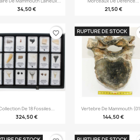
aire De Mammouth Laineux...
Morceaux De Defence...
34,50 €
21,50 €
RUPTURE DE STOCK
favorite_border
fa
Aperçu rapide
Aperçu rapide


Collection De 18 Fossiles...
Vertebre De Mammouth (01
324,50 €
144,50 €
TURE DE STOCK
RUPTURE DE STOCK