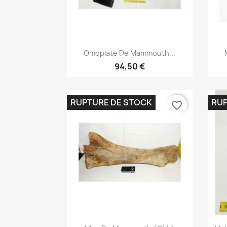
Aperçu rapide

Omoplate De Mammouth...
94,50 €
RUPTURE DE STOCK
RUP
favorite_border
Aperçu rapide
