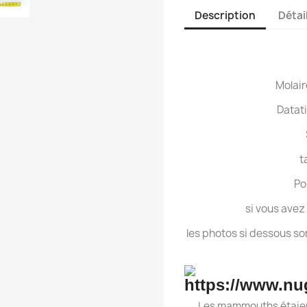
Description
Détai
Molair
Datati
t
Po
si vous ave
les photos si dessous so
Les mammouths étaien