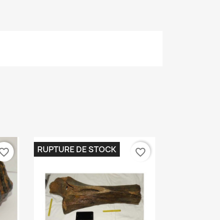
RUPTURE DE STOCK
vorite_border
favorite_border