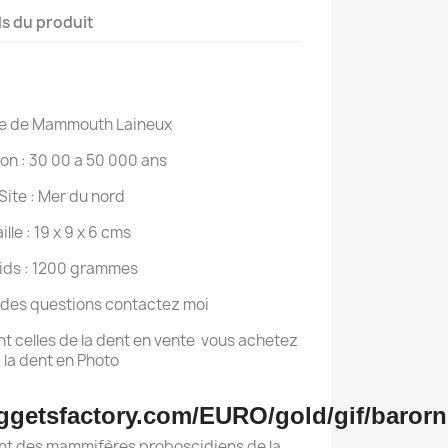
ls du produit
e de Mammouth Laineux
on : 30 00 a 50 000 ans
Site : Mer du nord
aille : 19 x 9 x 6 cms
ids : 1200 grammes
z des questions contactez moi
nt celles de la dent en vente vous achetez
la dent en Photo
t des mammifères proboscidiens de la