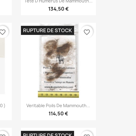
Tete D Humerus De Mammouth...
134,50 €
RUPTURE DE STOCK
vorite_border
favorite_border
Aperçu rapide

0 )
Veritable Poils De Mammouth...
114,50 €
RUPTURE DE STOCK