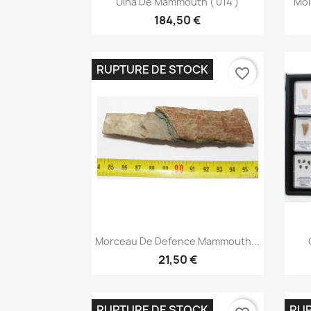
Ulna De Mammouth ( 014 )
Mol
184,50 €
RUPTURE DE STOCK
favorite_border
Aperçu rapide

Morceau De Defence Mammouth...
21,50 €
RUPTURE DE STOCK
RUP