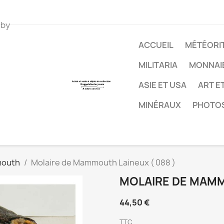
 by
ACCUEIL
MÉTÉORIT
MILITARIA
MONNAI
ASIE ET USA
ART E
MINÉRAUX
PHOTO
outh
Molaire de Mammouth Laineux ( 088 )
MOLAIRE DE MAMM
44,50 €
TTC