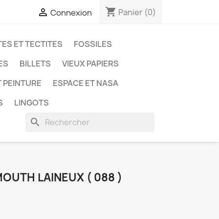
shopping_cart

Panier
(0)
Connexion
ES ET TECTITES
FOSSILES
ES
BILLETS
VIEUX PAPIERS
T PEINTURE
ESPACE ET NASA
S
LINGOTS
search
OUTH LAINEUX ( 088 )