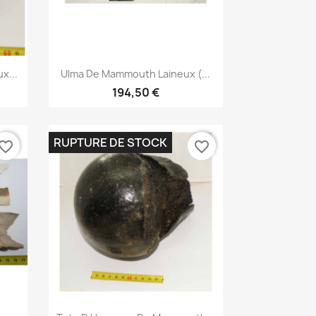
Aperçu rapide

x...
Ulma De Mammouth Laineux (...
194,50 €
RUPTURE DE STOCK
vorite_border
favorite_border
Aperçu rapide
