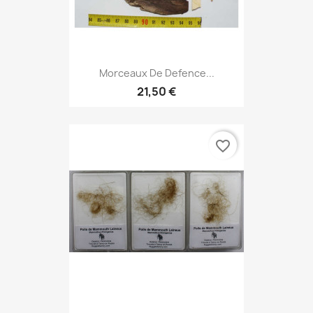
Morceaux De Defence...
21,50 €
favorite_border