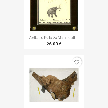
Veritable Poils De Mammouth...
26,00 €
favorite_border