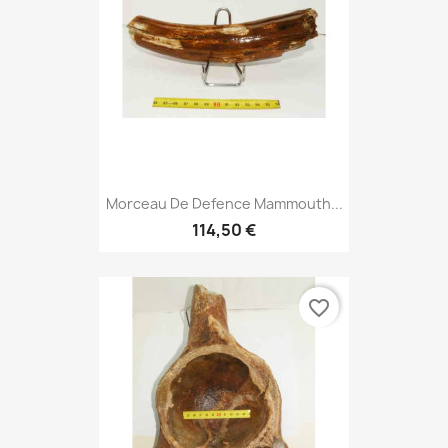
Morceau De Defence Mammouth...
114,50 €
favorite_border