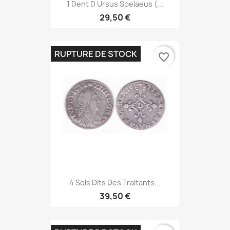
1 Dent D Ursus Spelaeus (...
29,50 €
RUPTURE DE STOCK
favorite_border
4 Sols Dits Des Traitants...
39,50 €