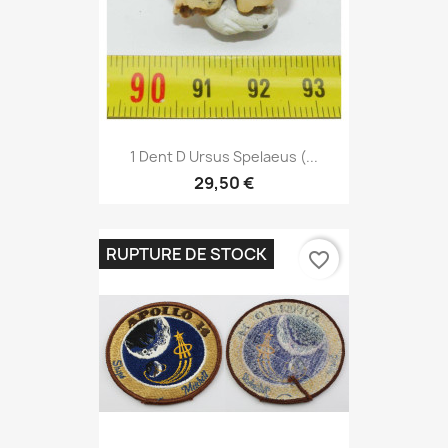
1 Dent D Ursus Spelaeus (...
29,50 €
RUPTURE DE STOCK
favorite_border