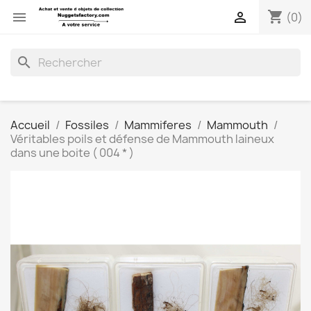
shopping_cart


(0)
search
Accueil
Fossiles
Mammiferes
Mammouth
Véritables poils et défense de Mammouth laineux
dans une boite ( 004 * )