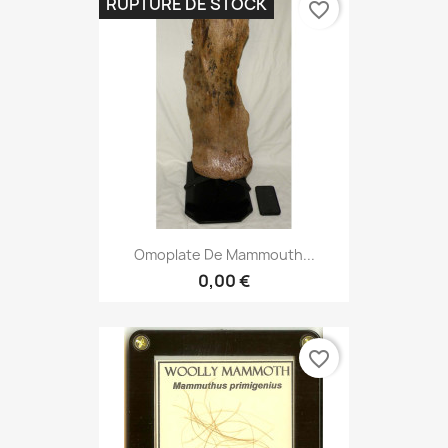
RUPTURE DE STOCK
favorite_border
Omoplate De Mammouth...
0,00 €
favorite_border