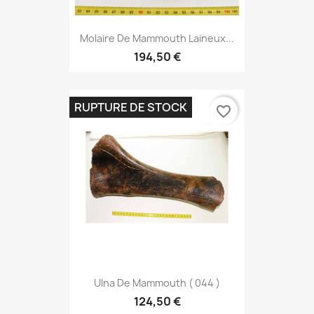
Molaire De Mammouth Laineux...
194,50 €
RUPTURE DE STOCK
favorite_border
Ulna De Mammouth ( 044 )
124,50 €