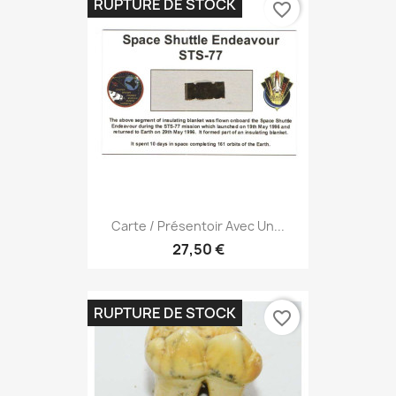
RUPTURE DE STOCK
favorite_border
Carte / Présentoir Avec Un...
27,50 €
RUPTURE DE STOCK
favorite_border