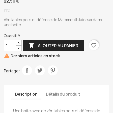
22,50 €
TTC
Véritables poils et défense de Mammouth laineux dans
une boite
Quantité

favorite_border
AJOUTER AU PANIER

Derniers articles en stock
Partager
Description
Détails du produit
Une boite avec de véritables poils et défense de