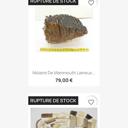
RUPTURE DE STOCK
favorite_border
Molaire De Mammouth Laineux...
79,00 €
RUPTURE DE STOCK
favorite_border