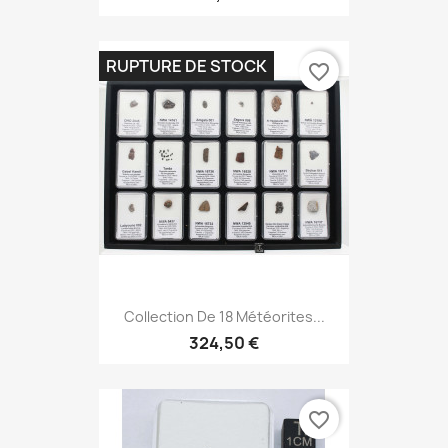
RUPTURE DE STOCK
favorite_border
Collection De 18 Météorites...
324,50 €
favorite_border