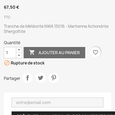
67,50 €
TTC
Tranche de Météorite NWA 15016 - Martienne Achondrite
Shergottite
Quantité

favorite_border
AJOUTER AU PANIER

Rupture de stock
Partager