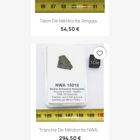
Talon De Météorite Amgala...
54,50 €
favorite_border
Tranche De Météorite NWA...
294,50 €