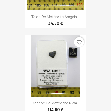
Talon De Météorite Amgala...
34,50 €
favorite_border
Tranche De Météorite NWA...
114,50 €