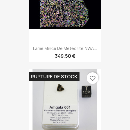
Lame Mince De Météorite NWA...
349,50 €
RUPTURE DE STOCK
favorite_border