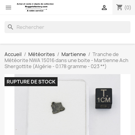
shopping_cart


(0)
search
Accueil
Météorites
Martienne
Tranche de
Météorite NWA 15016 dans une boite - Martienne Ach
Shergottite (Algérie - 0.178 gramme - 023 **)
RUPTURE DE STOCK