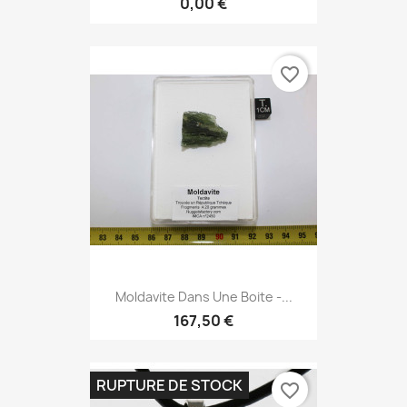
0,00 €
favorite_border
Moldavite Dans Une Boite -...
167,50 €
RUPTURE DE STOCK
favorite_border