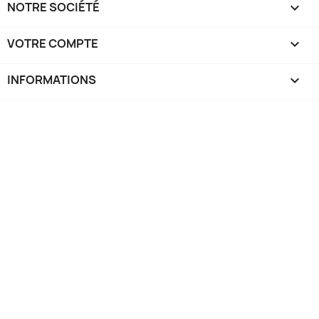
NOTRE SOCIÉTÉ

VOTRE COMPTE

INFORMATIONS
keyboard_arrow_down