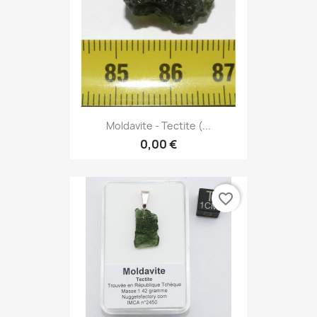
Moldavite - Tectite (...
0,00 €
favorite_border