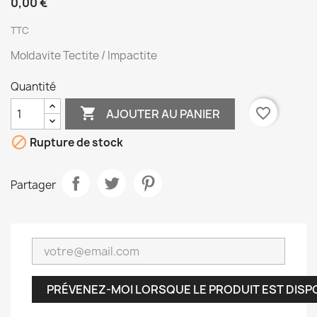
0,00 €
TTC
Moldavite Tectite / Impactite
Quantité

favorite_border
AJOUTER AU PANIER

Rupture de stock
Partager
PRÉVENEZ-MOI LORSQUE LE PRODUIT EST DISP