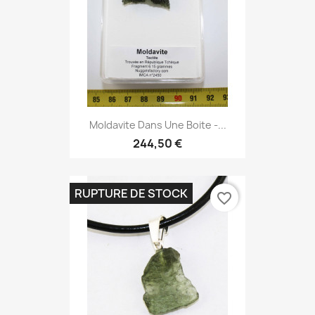
Moldavite Dans Une Boite -...
244,50 €
RUPTURE DE STOCK
favorite_border