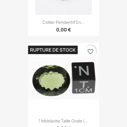
Collier Pendentif En...
0,00 €
RUPTURE DE STOCK
favorite_border
1 Moldavite Taille Ovale (...