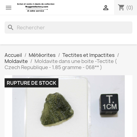
shopping_cart


(0)
search
Accueil
Météorites
Tectites et Impactites
Moldavite
Moldavite dans une boite -Tectite (
Czech Republique - 1.85 gramme - 068** )
RUPTURE DE STOCK