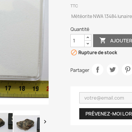
TTC
Météorite NWA 13484 lunair
Quantité

AJOUTER

Rupture de stock
Partager
PRÉVENEZ-MOI LOR
