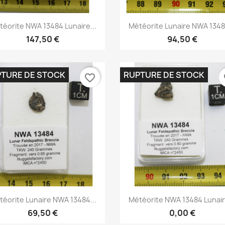
Aperçu rapide
Aperçu rapide


téorite NWA 13484 Lunaire...
Météorite Lunaire NWA 13484
147,50 €
94,50 €
TURE DE STOCK
RUPTURE DE STOCK
favorite_border
fa
Aperçu rapide
Aperçu rapide


téorite Lunaire NWA 13484...
Météorite NWA 13484 Lunaire
69,50 €
0,00 €