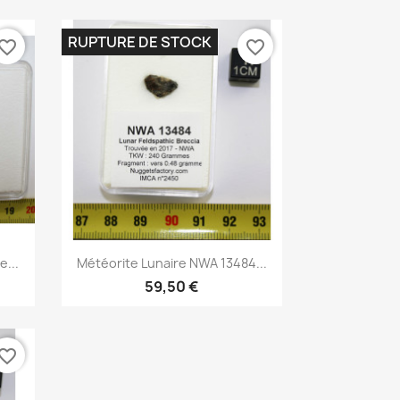
RUPTURE DE STOCK
vorite_border
favorite_border
Aperçu rapide

...
Météorite Lunaire NWA 13484...
59,50 €
vorite_border