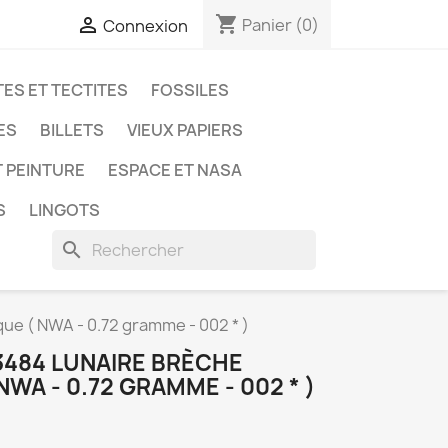
shopping_cart

Panier
(0)
Connexion
ES ET TECTITES
FOSSILES
ES
BILLETS
VIEUX PAPIERS
T PEINTURE
ESPACE ET NASA
S
LINGOTS
search
ue ( NWA - 0.72 gramme - 002 * )
3484 LUNAIRE BRÈCHE
WA - 0.72 GRAMME - 002 * )