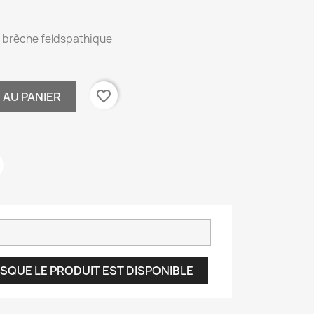
e brèche feldspathique
favorite_border
 AU PANIER
SQUE LE PRODUIT EST DISPONIBLE