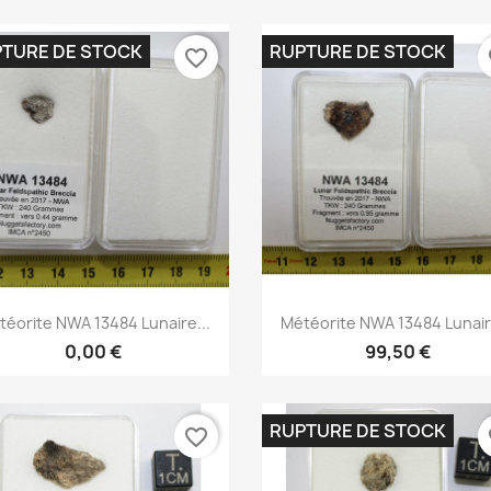
TURE DE STOCK
RUPTURE DE STOCK
favorite_border
fa
Aperçu rapide
Aperçu rapide


téorite NWA 13484 Lunaire...
Météorite NWA 13484 Lunaire
0,00 €
99,50 €
RUPTURE DE STOCK
favorite_border
fa