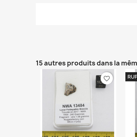
15 autres produits dans la mêm
RUP
favorite_border