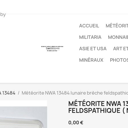
 by
ACCUEIL
MÉTÉORIT
MILITARIA
MONNAI
ASIE ET USA
ART E
MINÉRAUX
PHOTO
 13484
Météorite NWA 13484 lunaire brèche feldspathiq
MÉTÉORITE NWA 1
FELDSPATHIQUE ( N
0,00 €