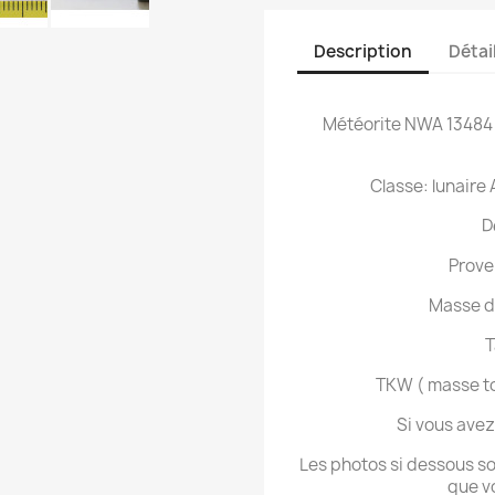
Description
Détai
Météorite NWA 13484 
Classe: lunaire
D
Prove
Masse d
T
TKW ( masse to
Si vous ave
Les photos si dessous son
que v