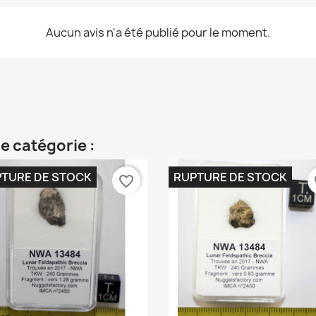
Aucun avis n'a été publié pour le moment.
e catégorie :
TURE DE STOCK
RUPTURE DE STOCK
favorite_border
fa