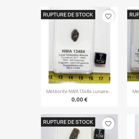
RUPTURE DE STOCK
RUP
favorite_border
Aperçu rapide

Météorite NWA 13484 Lunaire...
Mé
0,00 €
RUPTURE DE STOCK
favorite_border