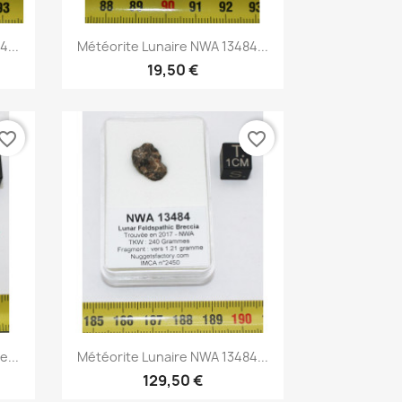
Aperçu rapide

...
Météorite Lunaire NWA 13484...
19,50 €
vorite_border
favorite_border
Aperçu rapide

...
Météorite Lunaire NWA 13484...
129,50 €