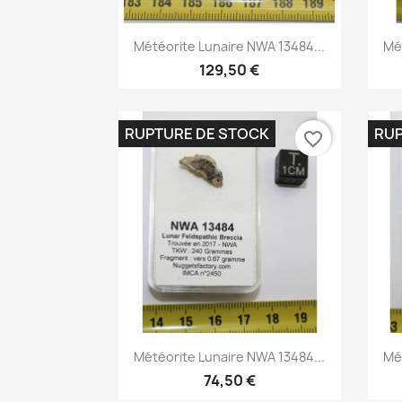
Aperçu rapide

Météorite Lunaire NWA 13484...
Mé
129,50 €
RUPTURE DE STOCK
RUP
favorite_border
Aperçu rapide

Météorite Lunaire NWA 13484...
Mé
74,50 €