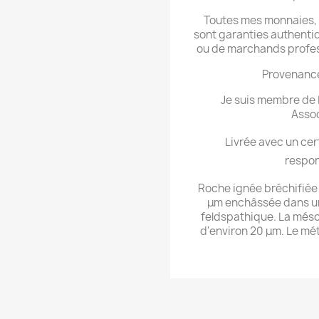
Toutes mes monnaies, m
sont garanties authentiq
ou de marchands professi
Provenance
Je suis membre de L
Assoc
Livrée avec un cer
respon
Roche ignée bréchifiée 
μm enchâssée dans un
feldspathique. La més
d'environ 20 μm. Le mét