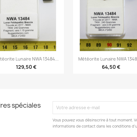
Aperçu rapide
Aperçu rapide


téorite Lunaire NWA 13484...
Météorite Lunaire NWA 13484
129,50 €
64,50 €
res spéciales
Vous pouvez vous désinscrire à tout moment. V
informations de contact dans les conditions d'ut