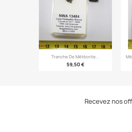
Aperçu rapide

Tranche De Météorite...
Mé
59,50 €
Recevez nos off