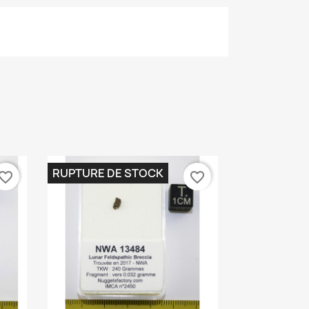
RUPTURE DE STOCK
vorite_border
favorite_border