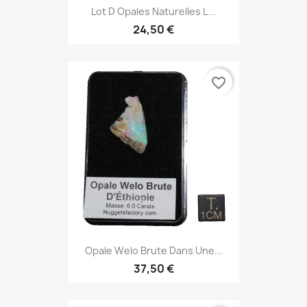
Lot D Opales Naturelles L...
24,50 €
favorite_border
Opale Welo Brute Dans Une...
37,50 €