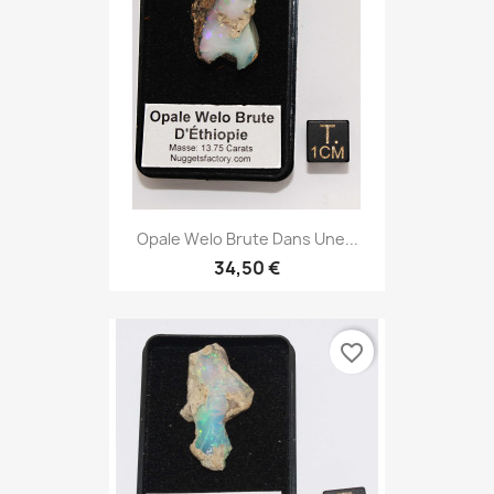
Opale Welo Brute Dans Une...
34,50 €
favorite_border