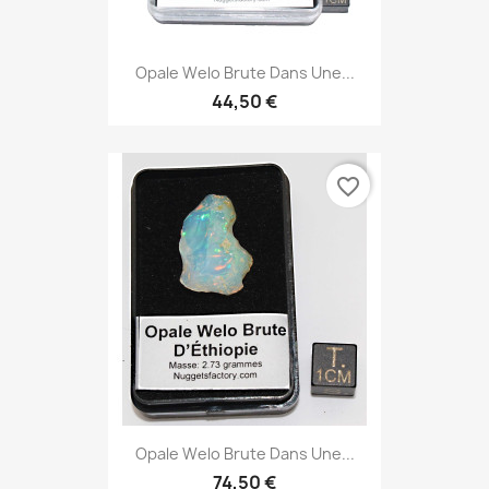
Opale Welo Brute Dans Une...
44,50 €
favorite_border
Opale Welo Brute Dans Une...
74,50 €