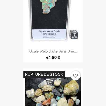
Opale Welo Brute Dans Une...
44,50 €
RUPTURE DE STOCK
favorite_border