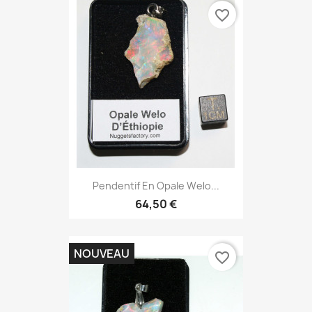
favorite_border
Pendentif En Opale Welo...
64,50 €
NOUVEAU
favorite_border