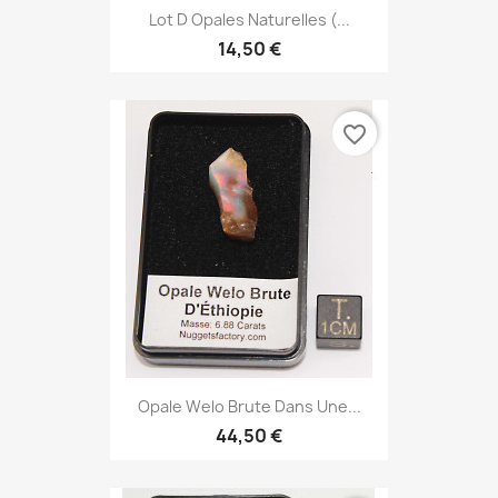
Lot D Opales Naturelles (...
14,50 €
favorite_border
Opale Welo Brute Dans Une...
44,50 €