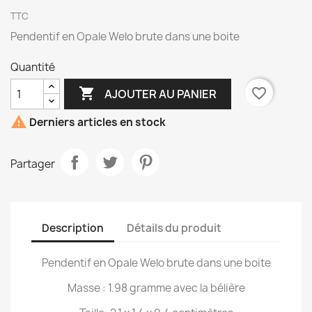
TTC
Pendentif en Opale Welo brute dans une boite
Quantité

favorite_border
AJOUTER AU PANIER

Derniers articles en stock
Partager
Description
Détails du produit
Pendentif en Opale Welo brute dans une boite
Masse : 1.98 gramme avec la bélière