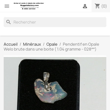
shopping_cart


(0)
search
Accueil
Minéraux
Opale
Pendentif en Opale
Welo brute dans une boite ( 1.04 gramme - 028**)