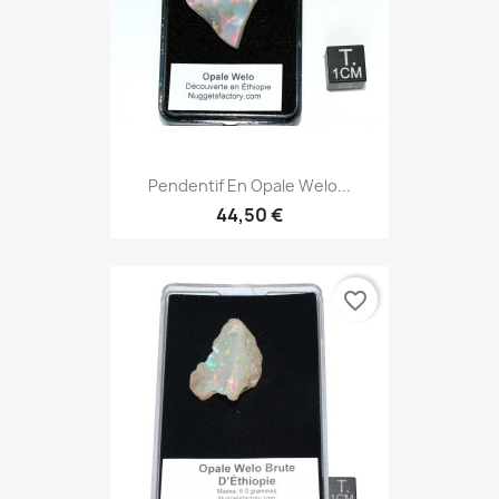
Pendentif En Opale Welo...
44,50 €
favorite_border