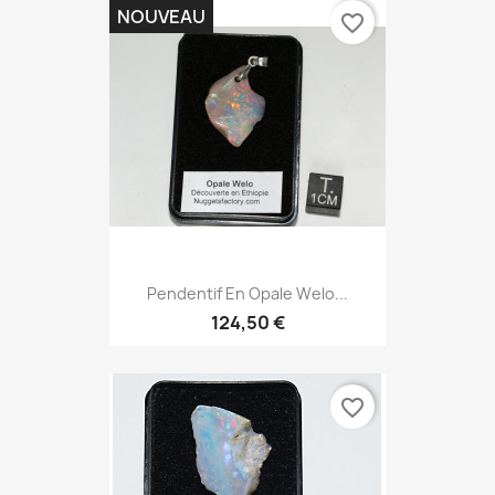
NOUVEAU
favorite_border
Pendentif En Opale Welo...
124,50 €
favorite_border