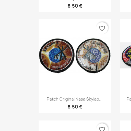
8,50 €
favorite_border
Aperçu rapide

Patch Original Nasa Skylab...
Pa
8,50 €
favorite_border