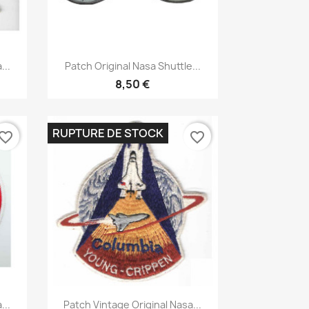
Aperçu rapide

...
Patch Original Nasa Shuttle...
8,50 €
RUPTURE DE STOCK
vorite_border
favorite_border
Aperçu rapide

...
Patch Vintage Original Nasa...