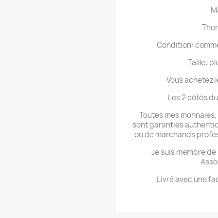
Ma
Ther
Condition: comme 
Taille: p
Vous achetez l
Les 2 côtés du
Toutes mes monnaies, m
sont garanties authentiq
ou de marchands professi
Je suis membre de L
Asso
Livré avec une f