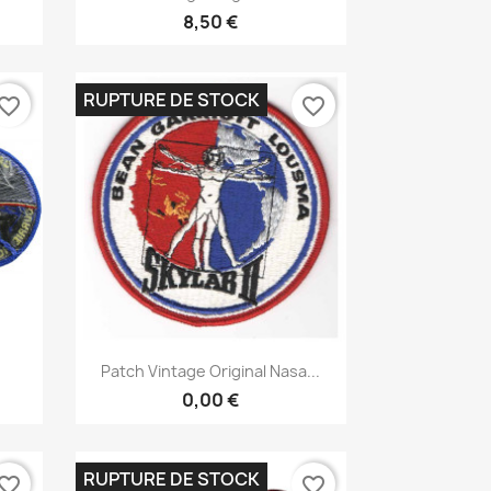
8,50 €
RUPTURE DE STOCK
vorite_border
favorite_border
Aperçu rapide

Patch Vintage Original Nasa...
0,00 €
RUPTURE DE STOCK
vorite_border
favorite_border