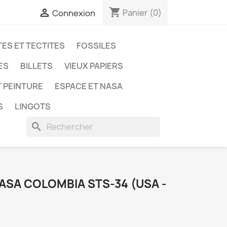
shopping_cart

Panier
(0)
Connexion
ES ET TECTITES
FOSSILES
ES
BILLETS
VIEUX PAPIERS
T PEINTURE
ESPACE ET NASA
S
LINGOTS
search
ASA COLOMBIA STS-34 (USA -