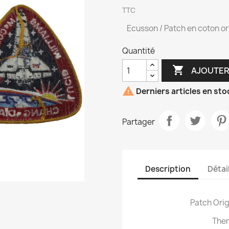
TTC
Ecusson / Patch en coton ori
Quantité

AJOUTER

Derniers articles en sto
Partager
Description
Détai
Patch Ori
Ther