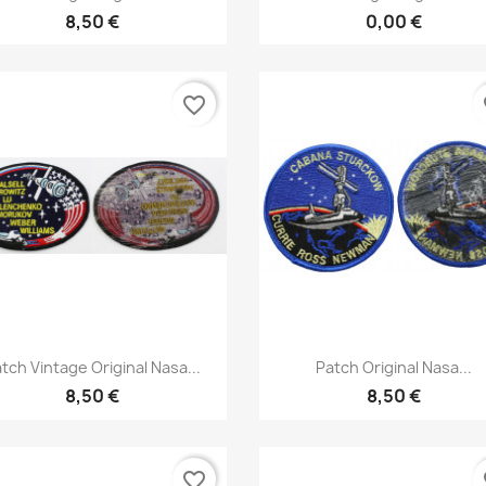
8,50 €
0,00 €
favorite_border
fa
Aperçu rapide
Aperçu rapide


tch Vintage Original Nasa...
Patch Original Nasa...
8,50 €
8,50 €
favorite_border
fa