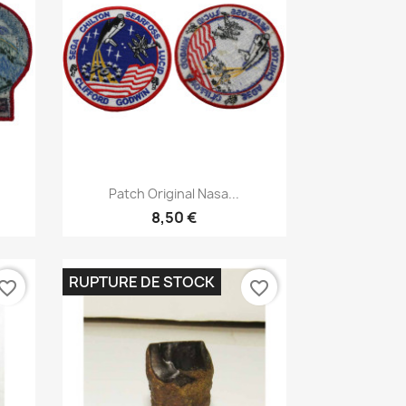
Aperçu rapide

Patch Original Nasa...
8,50 €
RUPTURE DE STOCK
vorite_border
favorite_border