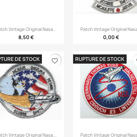
Aperçu rapide
Aperçu rapide


tch Vintage Original Nasa...
Patch Vintage Original Nasa
8,50 €
0,00 €
TURE DE STOCK
RUPTURE DE STOCK
favorite_border
fa
Aperçu rapide
Aperçu rapide


tch Vintage Original Nasa...
Patch Vintage Original Nasa