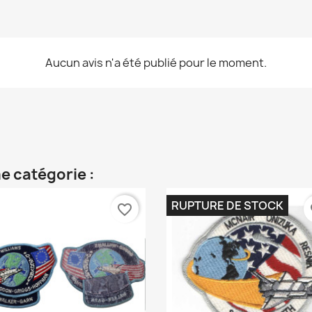
Aucun avis n'a été publié pour le moment.
e catégorie :
RUPTURE DE STOCK
favorite_border
fa