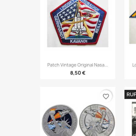
Aperçu rapide

Patch Vintage Original Nasa...
L
8,50 €
RUP
favorite_border