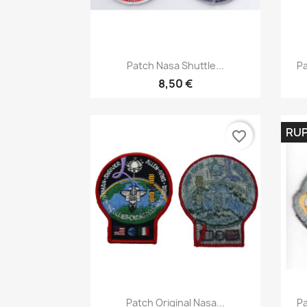
Aperçu rapide

Patch Nasa Shuttle...
Pa
8,50 €
RUP
favorite_border
Aperçu rapide

Patch Original Nasa...
Pa