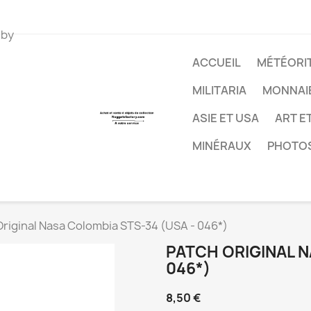
 by
ACCUEIL
MÉTÉORIT
MILITARIA
MONNAI
ASIE ET USA
ART E
MINÉRAUX
PHOTO
Original Nasa Colombia STS-34 (USA - 046*)
PATCH ORIGINAL N
046*)
8,50 €