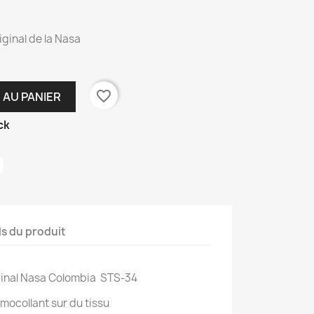
ginal de la Nasa
favorite_border
 AU PANIER
ck
ls du produit
ginal Nasa Colombia STS-34
mocollant sur du tissu