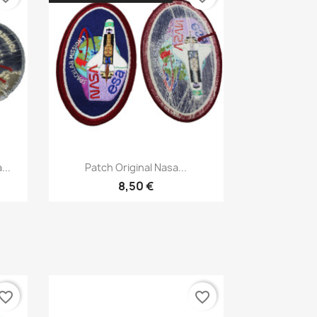
Aperçu rapide

...
Patch Original Nasa...
8,50 €
vorite_border
favorite_border