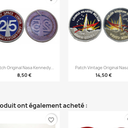
Aperçu rapide
Aperçu rapide


tch Original Nasa Kennedy...
Patch Vintage Original Nasa
8,50 €
14,50 €
roduit ont également acheté :
favorite_border
fa