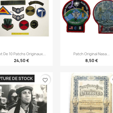
Aperçu rapide
Aperçu rapide


ot De 10 Patchs Originaux...
Patch Original Nasa...
24,50 €
8,50 €
TURE DE STOCK
favorite_border
fa