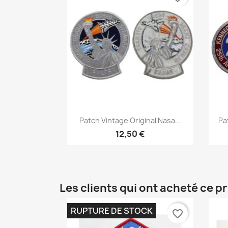
Aperçu rapide

Patch Vintage Original Nasa...
Pa
12,50 €
Les clients qui ont acheté ce p
RUPTURE DE STOCK
favorite_border