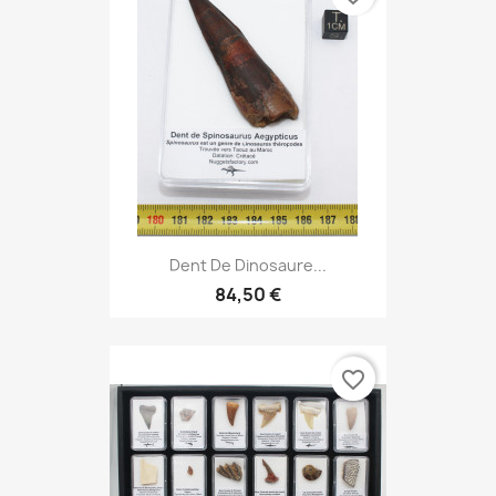
Dent De Dinosaure...
84,50 €
favorite_border