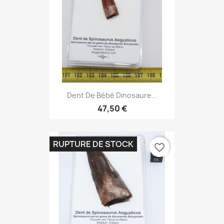
Dent De Bébé Dinosaure...
47,50 €
RUPTURE DE STOCK
favorite_border