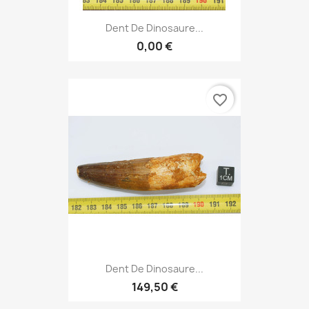
Dent De Dinosaure...
0,00 €
favorite_border
Dent De Dinosaure...
149,50 €