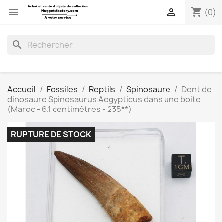
shopping_cart


(0)
search
Accueil
Fossiles
Reptils
Spinosaure
Dent de
dinosaure Spinosaurus Aegypticus dans une boite
(Maroc - 6.1 centimètres - 235**)
RUPTURE DE STOCK