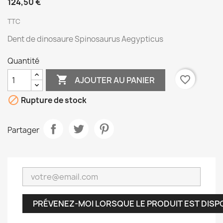
124,50 €
TTC
Dent de dinosaure Spinosaurus Aegypticus
Quantité

favorite_border
AJOUTER AU PANIER

Rupture de stock
Partager
PRÉVENEZ-MOI LORSQUE LE PRODUIT EST DISP