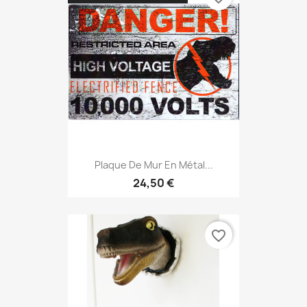
Plaque De Mur En Métal...
24,50 €
favorite_border