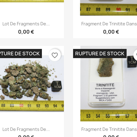
Aperçu rapide
Aperçu rapide


Lot De Fragments De...
Fragment De Trinitite Dans.
0,00 €
0,00 €
TURE DE STOCK
RUPTURE DE STOCK
favorite_border
fa
Aperçu rapide
Aperçu rapide


Lot De Fragments De...
Fragment De Trinitite Dans.