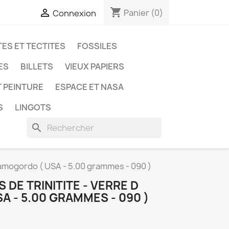
shopping_cart

Panier
(0)
Connexion
ES ET TECTITES
FOSSILES
ES
BILLETS
VIEUX PAPIERS
T PEINTURE
ESPACE ET NASA
S
LINGOTS
search
Alamogordo ( USA - 5.00 grammes - 090 )
 DE TRINITITE - VERRE D
 - 5.00 GRAMMES - 090 )