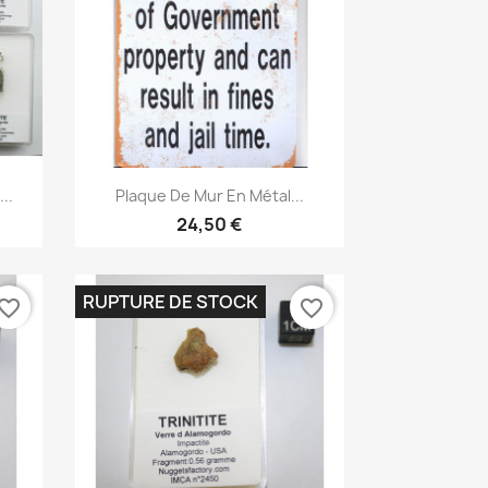
Aperçu rapide

..
Plaque De Mur En Métal...
24,50 €
RUPTURE DE STOCK
vorite_border
favorite_border