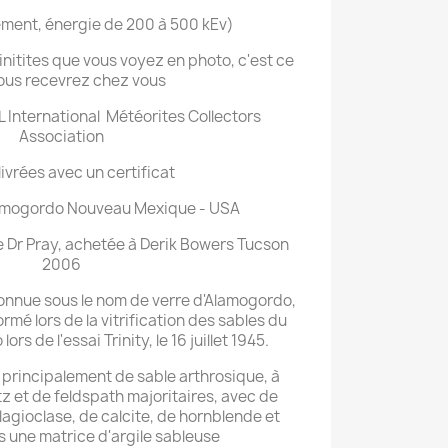
ment, énergie de 200 à 500 kEv)
rinitites que vous voyez en photo, c'est ce
ous recevrez chez vous
 International Météorites Collectors
Association
livrées avec un certificat
amogordo Nouveau Mexique - USA
de Dr Pray, achetée à Derik Bowers Tucson
2006
connue sous le nom de verre d'Alamogordo,
formé lors de la vitrification des sables du
rs de l'essai Trinity, le 16 juillet 1945.
principalement de sable arthrosique, à
tz et de feldspath majoritaires, avec de
lagioclase, de calcite, de hornblende et
s une matrice d'argile sableuse