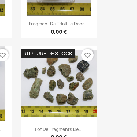
Aperçu rapide

..
Fragment De Trinitite Dans...
0,00 €
RUPTURE DE STOCK
vorite_border
favorite_border
Aperçu rapide

..
Lot De Fragments De...