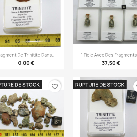
Aperçu rapide
Aperçu rapide


ragment De Trinitite Dans...
1 Fiole Avec Des Fragments.
0,00 €
37,50 €
TURE DE STOCK
RUPTURE DE STOCK
favorite_border
fa