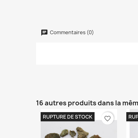
Commentaires (0)
16 autres produits dans la mêm
RUPTURE DE STOCK
RUP
favorite_border