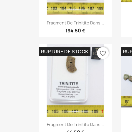
Aperçu rapide

Fragment De Trinitite Dans...
194,50 €
RUPTURE DE STOCK
RUP
favorite_border
Aperçu rapide

Fragment De Trinitite Dans...