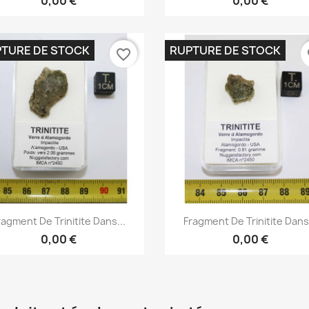
0,00 €
0,00 €
TURE DE STOCK
RUPTURE DE STOCK
favorite_border
fa
Aperçu rapide
Aperçu rapide


ragment De Trinitite Dans...
Fragment De Trinitite Dans.
0,00 €
0,00 €