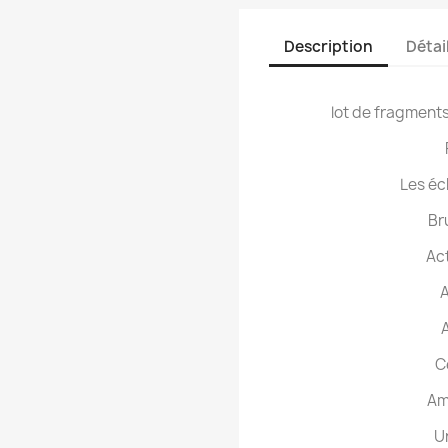
Description
Détai
lot de fragments
Les éc
Br
Act
A
A
C
Am
U