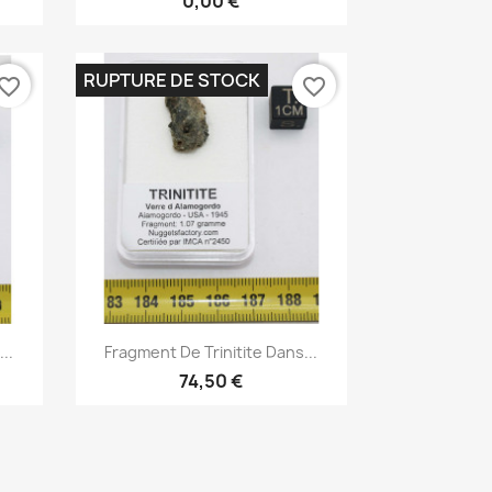
0,00 €
RUPTURE DE STOCK
vorite_border
favorite_border
Aperçu rapide

..
Fragment De Trinitite Dans...
74,50 €