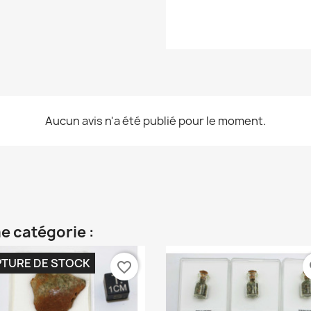
Aucun avis n'a été publié pour le moment.
e catégorie :
TURE DE STOCK
favorite_border
fa