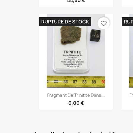
44,50 €
RUPTURE DE STOCK
RUP
favorite_border
Aperçu rapide

Fragment De Trinitite Dans...
F
0,00 €