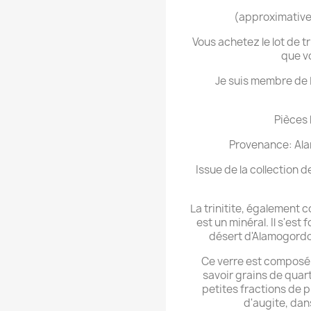
(approximative
Vous achetez le lot de t
que v
Je suis membre de L
Pièces 
Provenance: Al
Issue de la collection 
La trinitite, également 
est un minéral. Il s'est 
désert d'Alamogordo lo
Ce verre est composé 
savoir grains de quar
petites fractions de p
d'augite, dan