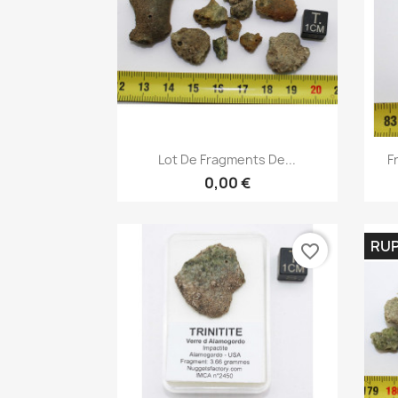
Aperçu rapide

Lot De Fragments De...
F
0,00 €
RUP
favorite_border