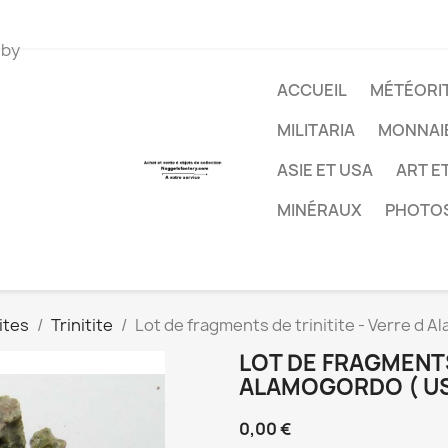
 by
ACCUEIL
MÉTÉORIT
MILITARIA
MONNAI
ASIE ET USA
ART E
MINÉRAUX
PHOTO
ites
Trinitite
Lot de fragments de trinitite - Verre d 
LOT DE FRAGMENTS
ALAMOGORDO ( USA
0,00 €