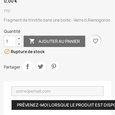
0,00 €
TTC
Fragment de trinitite dans une boite - Verre d Alamogordo
Quantité

favorite_border
AJOUTER AU PANIER

Rupture de stock
Partager
PRÉVENEZ-MOI LORSQUE LE PRODUIT EST DISP