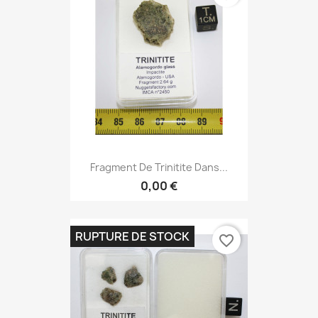
Fragment De Trinitite Dans...
0,00 €
RUPTURE DE STOCK
favorite_border