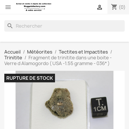
shopping_cart


(0)
search
Accueil
Météorites
Tectites et Impactites
Trinitite
Fragment de trinitite dans une boite -
Verre d Alamogordo ( USA -1.55 gramme - 036* )
RUPTURE DE STOCK