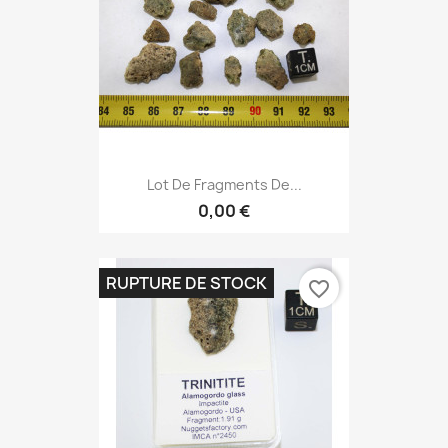
Lot De Fragments De...
0,00 €
RUPTURE DE STOCK
favorite_border