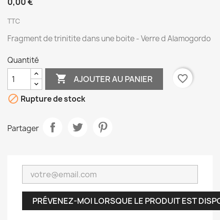
0,00 €
TTC
Fragment de trinitite dans une boite - Verre d Alamogordo
Quantité

favorite_border
AJOUTER AU PANIER

Rupture de stock
Partager
PRÉVENEZ-MOI LORSQUE LE PRODUIT EST DISP