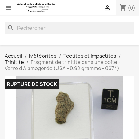
shopping_cart


(0)
search
Accueil
Météorites
Tectites et Impactites
Trinitite
Fragment de trinitite dans une boîte -
Verre d Alamogordo (USA - 0.92 gramme - 067 *)
RUPTURE DE STOCK