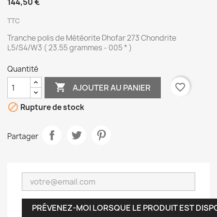
144,50 €
TTC
Tranche polis de Météorite Dhofar 273 Chondrite
L5/S4/W3 ( 23.55 grammes - 005 * )
Quantité

favorite_border
AJOUTER AU PANIER

Rupture de stock
Partager
PRÉVENEZ-MOI LORSQUE LE PRODUIT EST DISP