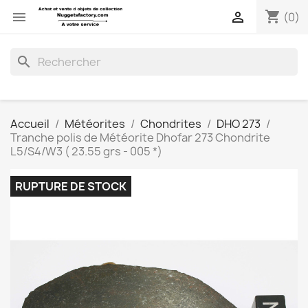
shopping_cart


(0)
search
Accueil
Météorites
Chondrites
DHO 273
Tranche polis de Météorite Dhofar 273 Chondrite
L5/S4/W3 ( 23.55 grs - 005 *)
RUPTURE DE STOCK