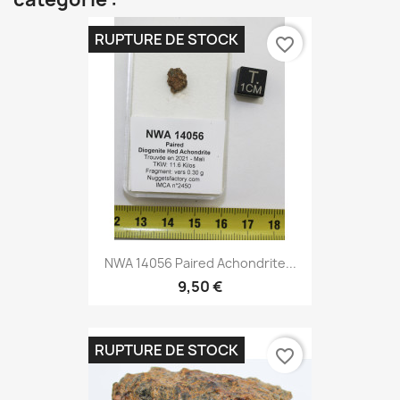
RUPTURE DE STOCK
favorite_border
NWA 14056 Paired Achondrite...
9,50 €
RUPTURE DE STOCK
favorite_border