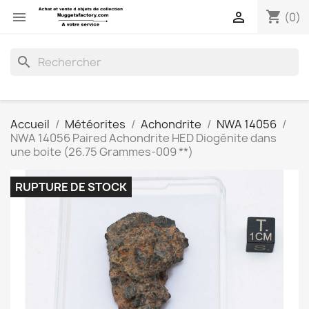
shopping_cart


(0)
search
Accueil
Météorites
Achondrite
NWA 14056
NWA 14056 Paired Achondrite HED Diogénite dans
une boite (26.75 Grammes-009 **)
RUPTURE DE STOCK