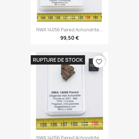
NWA 14056 Paired Achondrite...
99,50 €
RUPTURE DE STOCK
favorite_border
NWA 14056 Paired Achondrite...