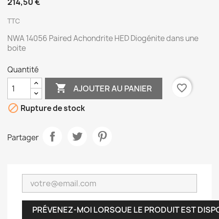
214,50 €
TTC
NWA 14056 Paired Achondrite HED Diogénite dans une
boite
Quantité

favorite_border
AJOUTER AU PANIER

Rupture de stock
Partager
PRÉVENEZ-MOI LORSQUE LE PRODUIT EST DISP