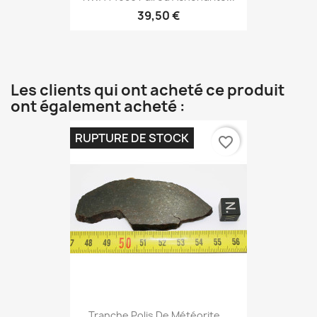
39,50 €
Les clients qui ont acheté ce produit
ont également acheté :
RUPTURE DE STOCK
favorite_border
Tranche Polis De Météorite...