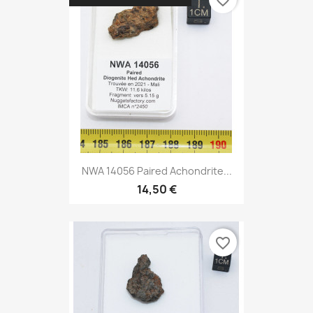
favorite_border
NWA 14056 Paired Achondrite...
14,50 €
favorite_border