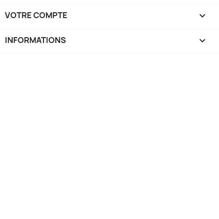
VOTRE COMPTE

INFORMATIONS
keyboard_arrow_down