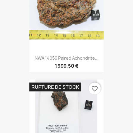
NWA 14056 Paired Achondrite...
1 399,50 €
RUPTURE DE STOCK
favorite_border