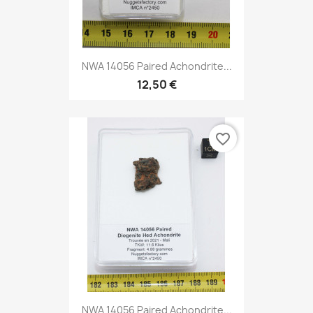
NWA 14056 Paired Achondrite...
12,50 €
favorite_border
NWA 14056 Paired Achondrite...