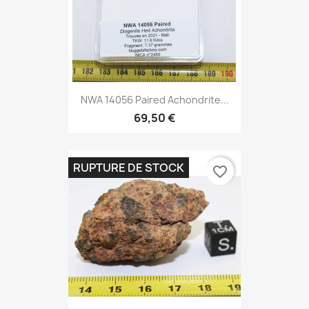
NWA 14056 Paired Achondrite...
69,50 €
RUPTURE DE STOCK
favorite_border