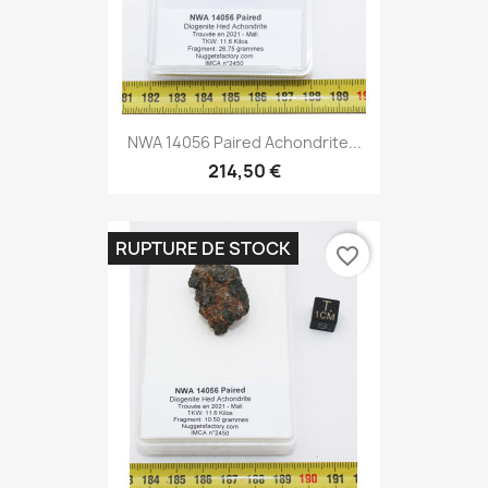
NWA 14056 Paired Achondrite...
214,50 €
RUPTURE DE STOCK
favorite_border