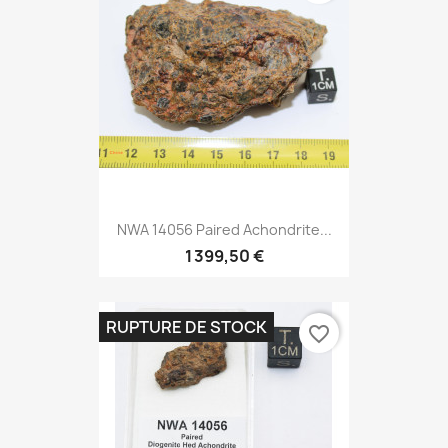
NWA 14056 Paired Achondrite...
1 399,50 €
RUPTURE DE STOCK
favorite_border