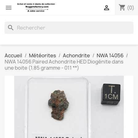
shopping_cart


(0)
search
Accueil
Météorites
Achondrite
NWA 14056
NWA 14056 Paired Achondrite HED Diogénite dans
une boite (1.85 gramme - 011 **)