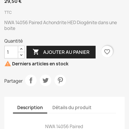
29,50 €
TTC
NWA 14056 Paired Achondrite HED Diogénite dans une
boite
Quantité

favorite_border
AJOUTER AU PANIER

Derniers articles en stock
Partager
Description
Détails du produit
NWA 14056 Paired