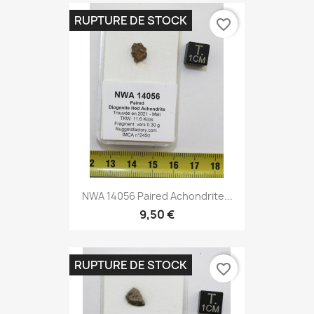
RUPTURE DE STOCK
favorite_border
NWA 14056 Paired Achondrite...
9,50 €
RUPTURE DE STOCK
favorite_border