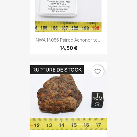
NWA 14056 Paired Achondrite...
14,50 €
RUPTURE DE STOCK
favorite_border