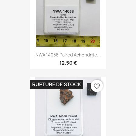
NWA 14056 Paired Achondrite...
12,50 €
RUPTURE DE STOCK
favorite_border