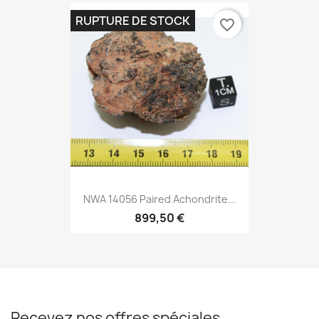
RUPTURE DE STOCK
favorite_border
NWA 14056 Paired Achondrite...
899,50 €
Recevez nos offres spéciales