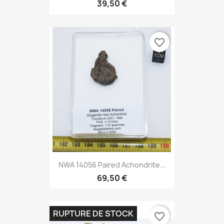
39,50 €
favorite_border
NWA 14056 Paired Achondrite...
69,50 €
RUPTURE DE STOCK
favorite_border