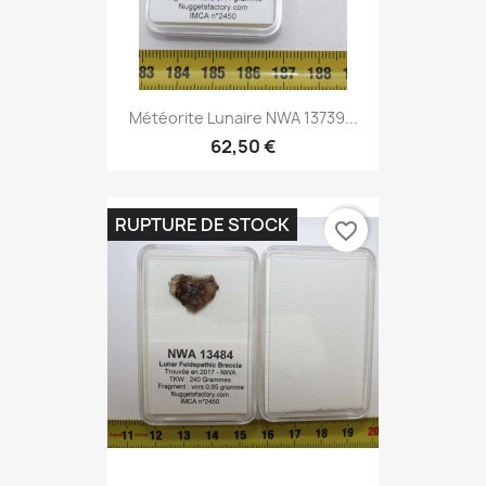
Météorite Lunaire NWA 13739...
62,50 €
RUPTURE DE STOCK
favorite_border