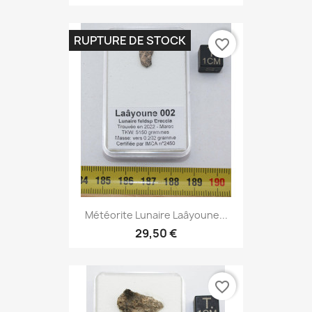
RUPTURE DE STOCK
favorite_border
Météorite Lunaire Laâyoune...
29,50 €
favorite_border