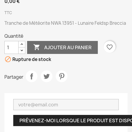
0,00 €
TTC
Tranche de Météorite NWA 13951 - Lunaire Feldsp Breccia
Quantité

favorite_border
AJOUTER AU PANIER

Rupture de stock
Partager
PRÉVENEZ-MOI LORSQUE LE PRODUIT EST DISP