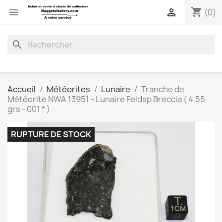
shopping_cart


(0)
search
Accueil
Météorites
Lunaire
Tranche de
Météorite NWA 13951 - Lunaire Feldsp Breccia ( 4.55
grs - 001 * )
RUPTURE DE STOCK