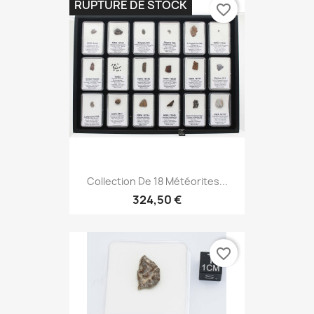
RUPTURE DE STOCK
favorite_border
Collection De 18 Météorites...
324,50 €
favorite_border