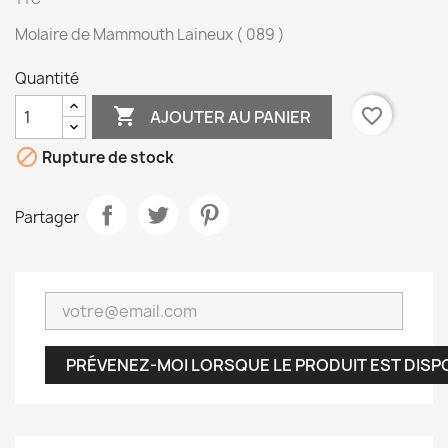
Molaire de Mammouth Laineux ( 089 )
Quantité

favorite_border
AJOUTER AU PANIER

Rupture de stock
Partager
PRÉVENEZ-MOI LORSQUE LE PRODUIT EST DISP