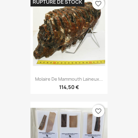
RUPTURE DE STOCK
favorite_border
Molaire De Mammouth Laineux...
114,50 €
favorite_border