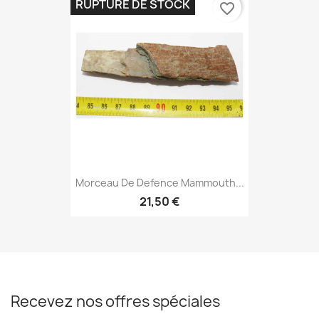
RUPTURE DE STOCK
favorite_border
Morceau De Defence Mammouth...
21,50 €
Recevez nos offres spéciales