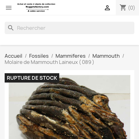
shopping_cart


(0)
search
Accueil
Fossiles
Mammiferes
Mammouth
Molaire de Mammouth Laineux ( 089 )
RUPTURE DE STOCK