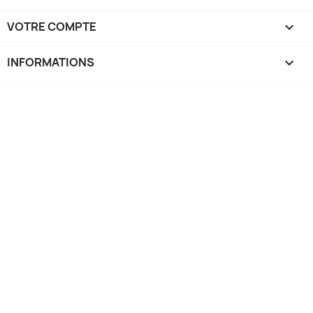
VOTRE COMPTE

INFORMATIONS
keyboard_arrow_down