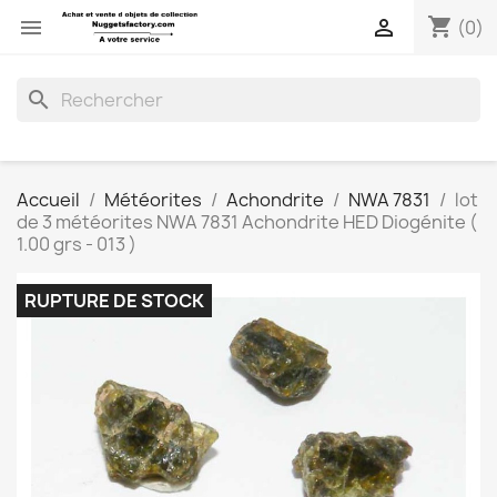
shopping_cart


(0)
search
Accueil
Météorites
Achondrite
NWA 7831
lot
de 3 météorites NWA 7831 Achondrite HED Diogénite (
1.00 grs - 013 )
RUPTURE DE STOCK