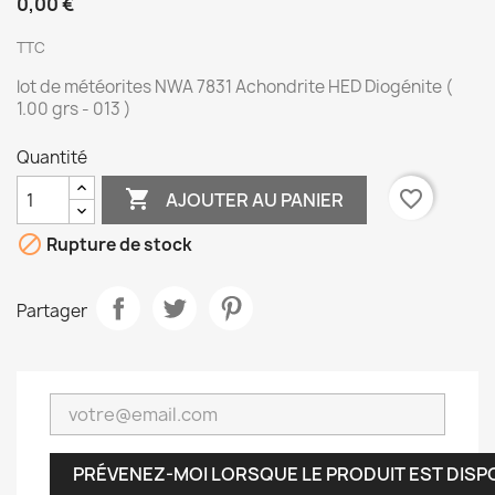
0,00 €
TTC
lot de météorites NWA 7831 Achondrite HED Diogénite (
1.00 grs - 013 )
Quantité

favorite_border
AJOUTER AU PANIER

Rupture de stock
Partager
PRÉVENEZ-MOI LORSQUE LE PRODUIT EST DISP