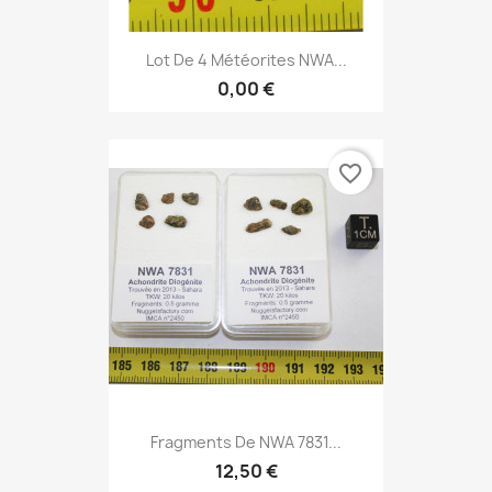
Lot De 4 Météorites NWA...
0,00 €
favorite_border
Fragments De NWA 7831...
12,50 €