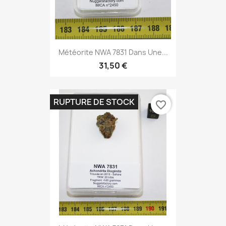
Météorite NWA 7831 Dans Une...
31,50 €
RUPTURE DE STOCK
favorite_border