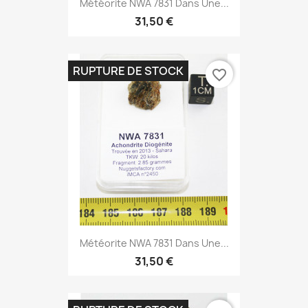
Météorite NWA 7831 Dans Une...
31,50 €
RUPTURE DE STOCK
favorite_border
Météorite NWA 7831 Dans Une...
31,50 €