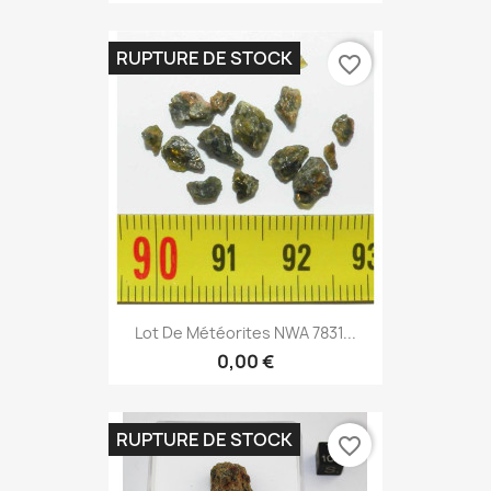
RUPTURE DE STOCK
favorite_border
Lot De Météorites NWA 7831...
0,00 €
RUPTURE DE STOCK
favorite_border