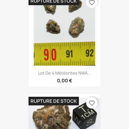
RUPTURE DE STOCK
favorite_border
Lot De 4 Météorites NWA...
0,00 €
RUPTURE DE STOCK
favorite_border