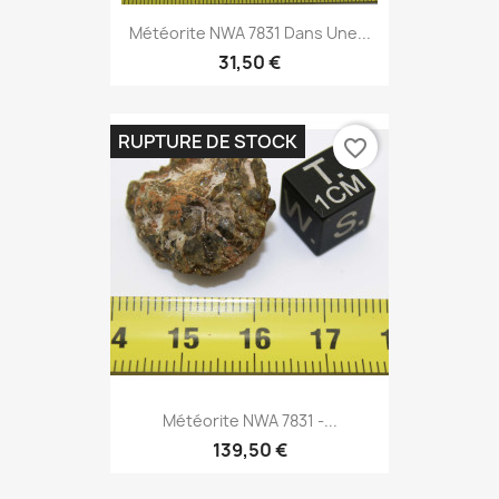
Météorite NWA 7831 Dans Une...
31,50 €
RUPTURE DE STOCK
favorite_border
Météorite NWA 7831 -...
139,50 €