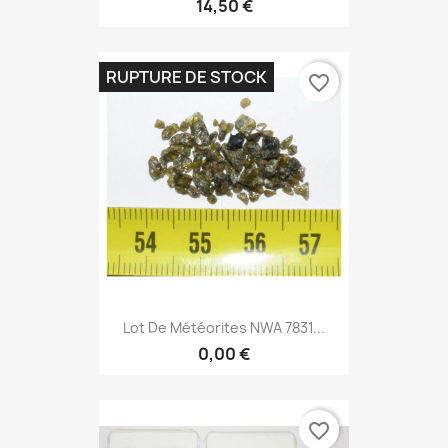
14,50 €
RUPTURE DE STOCK
favorite_border
Lot De Météorites NWA 7831...
0,00 €
favorite_border