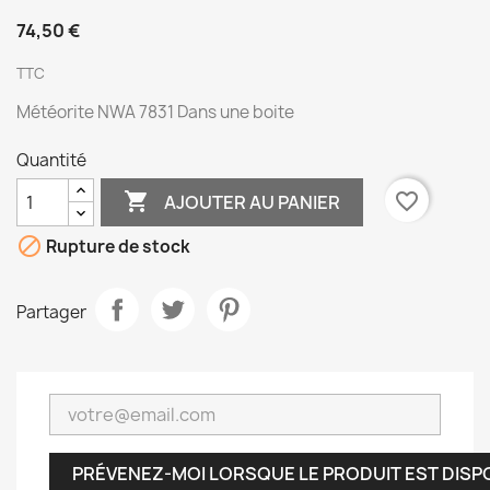
74,50 €
TTC
Météorite NWA 7831 Dans une boite
Quantité

favorite_border
AJOUTER AU PANIER

Rupture de stock
Partager
PRÉVENEZ-MOI LORSQUE LE PRODUIT EST DISP