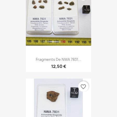
Fragments De NWA 7831...
12,50 €
favorite_border