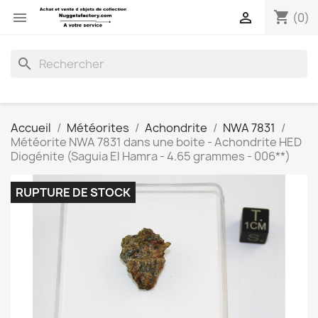
shopping_cart


(0)
search
Accueil
Météorites
Achondrite
NWA 7831
Météorite NWA 7831 dans une boite - Achondrite HED
Diogénite (Saguia El Hamra - 4.65 grammes - 006**)
RUPTURE DE STOCK