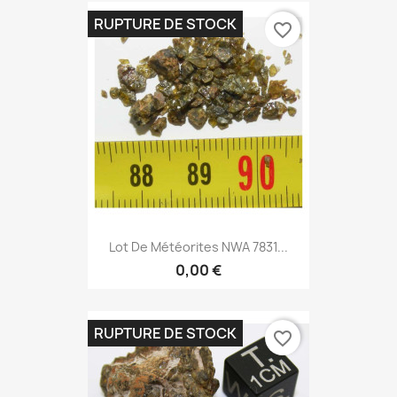
RUPTURE DE STOCK
favorite_border
Lot De Météorites NWA 7831...
0,00 €
RUPTURE DE STOCK
favorite_border