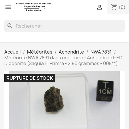
shopping_cart


(0)
search
Accueil
Météorites
Achondrite
NWA 7831
Météorite NWA 7831 dans une boite - Achondrite HED
Diogénite (Saguia El Hamra - 2.90 grammes - 008**)
RUPTURE DE STOCK