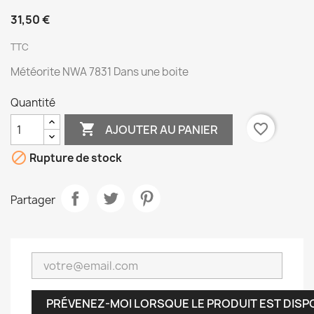
31,50 €
TTC
Météorite NWA 7831 Dans une boite
Quantité

favorite_border
AJOUTER AU PANIER

Rupture de stock
Partager
PRÉVENEZ-MOI LORSQUE LE PRODUIT EST DISP