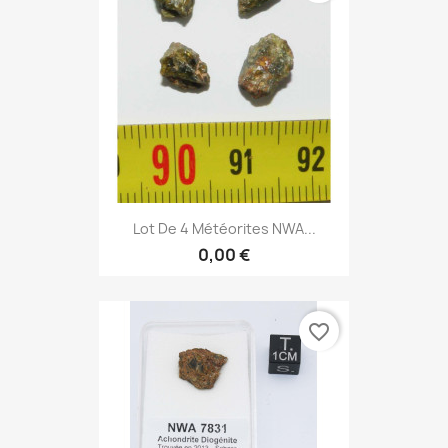
Lot De 4 Météorites NWA...
0,00 €
favorite_border