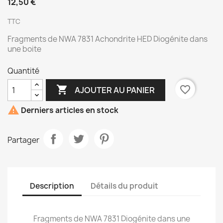
12,50 €
TTC
Fragments de NWA 7831 Achondrite HED Diogénite dans
une boite
Quantité

favorite_border
AJOUTER AU PANIER

Derniers articles en stock
Partager
Description
Détails du produit
Fragments de NWA 7831 Diogénite dans une