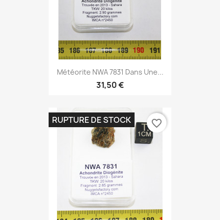
Météorite NWA 7831 Dans Une...
31,50 €
RUPTURE DE STOCK
favorite_border