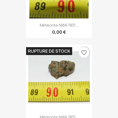
Météorite NWA 7831...
0,00 €
RUPTURE DE STOCK
favorite_border
Météorite NWA 7831...