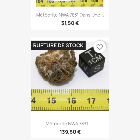
Météorite NWA 7831 Dans Une...
31,50 €
RUPTURE DE STOCK
favorite_border
Météorite NWA 7831 -...
139,50 €