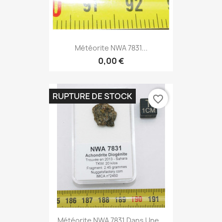
Météorite NWA 7831...
0,00 €
RUPTURE DE STOCK
favorite_border
Météorite NWA 7831 Dans Une...