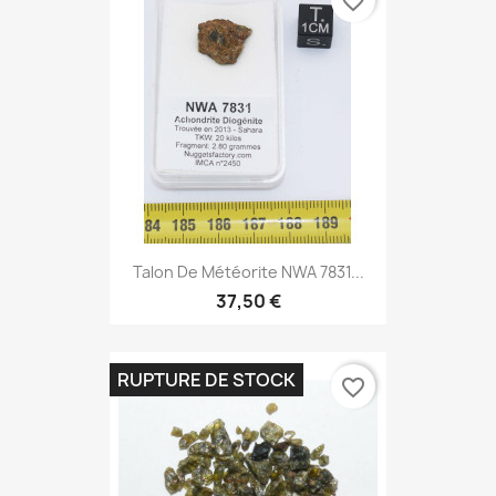
favorite_border
Talon De Météorite NWA 7831...
37,50 €
RUPTURE DE STOCK
favorite_border