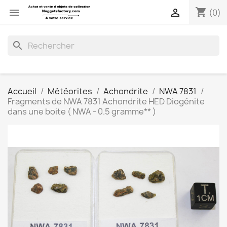
shopping_cart


(0)
search
Accueil
Météorites
Achondrite
NWA 7831
Fragments de NWA 7831 Achondrite HED Diogénite
dans une boite ( NWA - 0.5 gramme** )