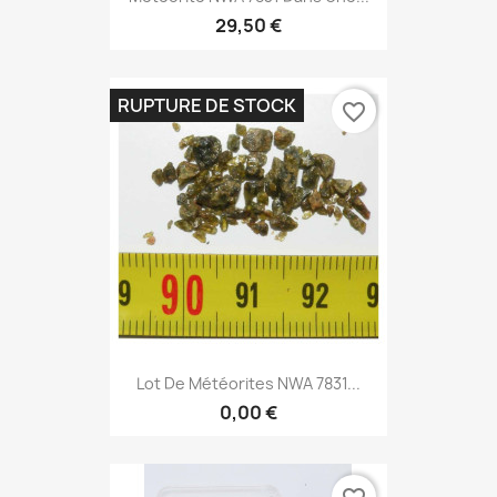
29,50 €
RUPTURE DE STOCK
favorite_border
Lot De Météorites NWA 7831...
0,00 €