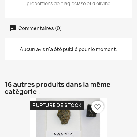
proportions de plagioclase et d olivine
Commentaires (0)
Aucun avis n'a été publié pour le moment.
16 autres produits dans la même
catégorie :
RUPTURE DE STOCK
favorite_border