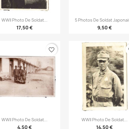
Aperçu rapide
Aperçu rapide


WWII Photo De Soldat...
5 Photos De Soldat Japonais
17,50 €
9,50 €
favorite_border
fa
Aperçu rapide
Aperçu rapide


WWII Photo De Soldat...
WWII Photo De Soldat...
4,50 €
14,50 €