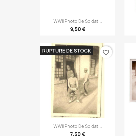
Aperçu rapide

WWII Photo De Soldat...
9,50 €
RUPTURE DE STOCK
favorite_border
Aperçu rapide

WWII Photo De Soldat...
7,50 €