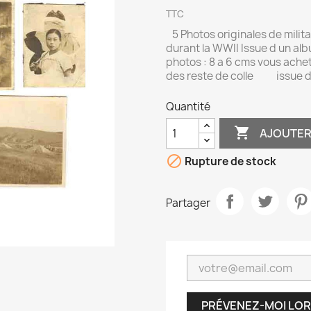
TTC
5 Photos originales de milita
durant la WWII Issue d un alb
photos : 8 a 6 cms vous achet
des reste de colle issue 
Quantité

AJOUTER

Rupture de stock
Partager
PRÉVENEZ-MOI LOR