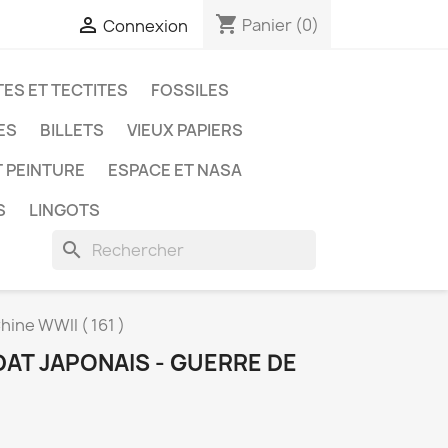
shopping_cart

Panier
(0)
Connexion
ES ET TECTITES
FOSSILES
ES
BILLETS
VIEUX PAPIERS
T PEINTURE
ESPACE ET NASA
S
LINGOTS
search
hine WWII ( 161 )
AT JAPONAIS - GUERRE DE