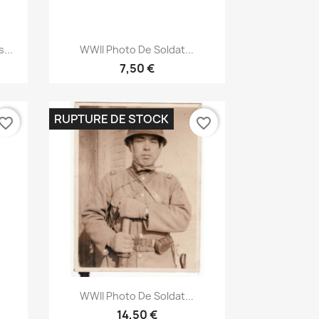
Aperçu rapide

...
WWII Photo De Soldat...
7,50 €
RUPTURE DE STOCK
vorite_border
favorite_border
Aperçu rapide

WWII Photo De Soldat...
14,50 €