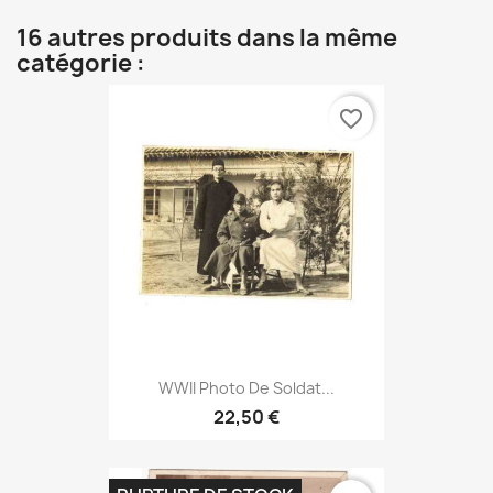
16 autres produits dans la même
catégorie :
favorite_border
WWII Photo De Soldat...
22,50 €