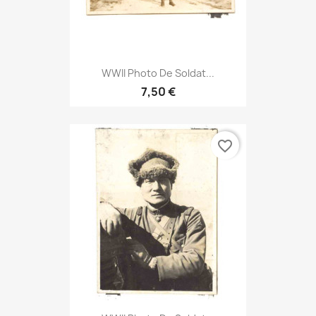
WWII Photo De Soldat...
7,50 €
favorite_border