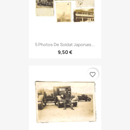
5 Photos De Soldat Japonais...
9,50 €
favorite_border