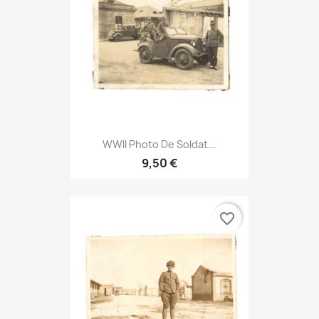
WWII Photo De Soldat...
9,50 €
favorite_border