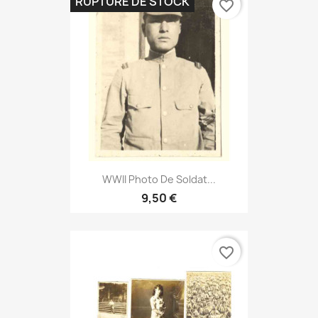
RUPTURE DE STOCK
favorite_border
WWII Photo De Soldat...
9,50 €
favorite_border