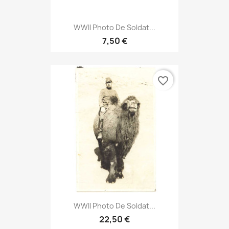
WWII Photo De Soldat...
7,50 €
favorite_border
WWII Photo De Soldat...
22,50 €