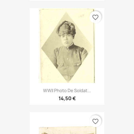
favorite_border
WWII Photo De Soldat...
14,50 €
favorite_border