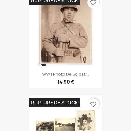
RUPTURE DE STOCK
favorite_border
WWII Photo De Soldat...
14,50 €
RUPTURE DE STOCK
favorite_border