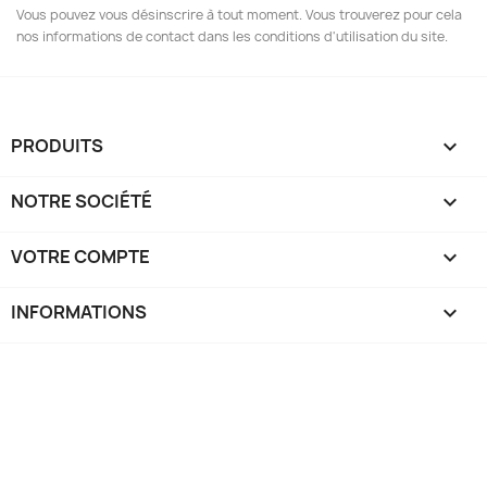
Vous pouvez vous désinscrire à tout moment. Vous trouverez pour cela
nos informations de contact dans les conditions d'utilisation du site.
PRODUITS

NOTRE SOCIÉTÉ

VOTRE COMPTE

INFORMATIONS
keyboard_arrow_down