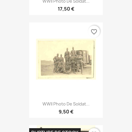
WWII Photo De Soldat...
17,50 €
favorite_border
WWII Photo De Soldat...
9,50 €