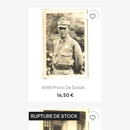
favorite_border
WWII Photo De Soldat...
14,50 €
RUPTURE DE STOCK
favorite_border