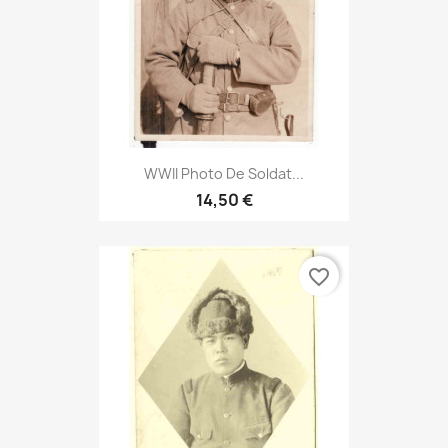
WWII Photo De Soldat...
14,50 €
favorite_border