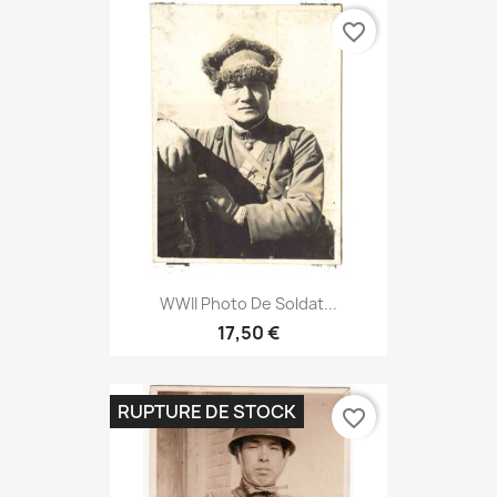
favorite_border
WWII Photo De Soldat...
17,50 €
RUPTURE DE STOCK
favorite_border