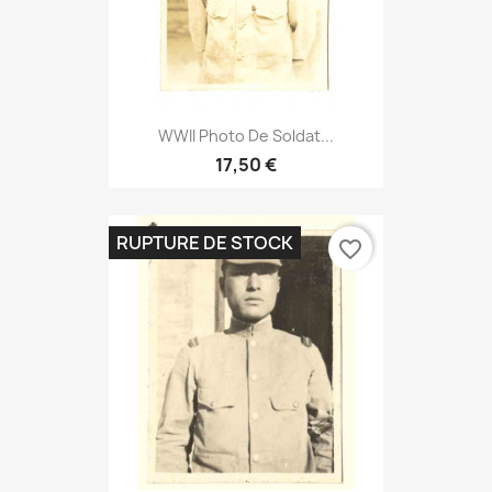
WWII Photo De Soldat...
17,50 €
RUPTURE DE STOCK
favorite_border