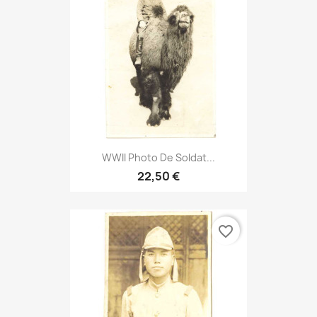
WWII Photo De Soldat...
22,50 €
favorite_border