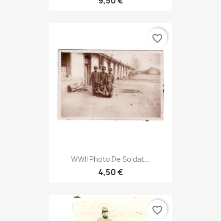
9,50 €
favorite_border
WWII Photo De Soldat...
4,50 €
favorite_border