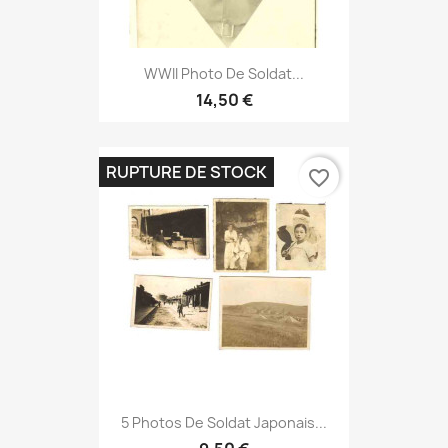
WWII Photo De Soldat...
14,50 €
RUPTURE DE STOCK
favorite_border
5 Photos De Soldat Japonais...