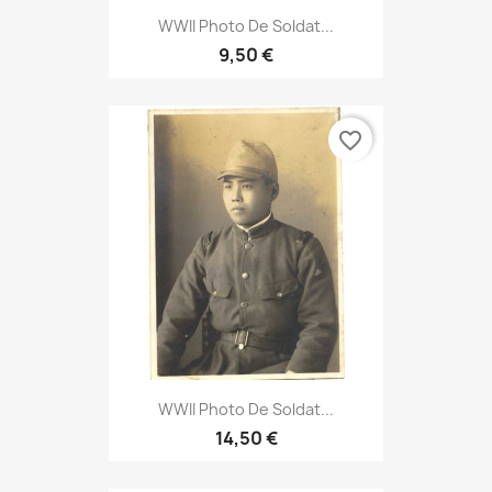
WWII Photo De Soldat...
9,50 €
favorite_border
WWII Photo De Soldat...
14,50 €