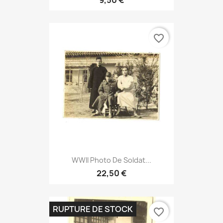
9,50 €
favorite_border
WWII Photo De Soldat...
22,50 €
RUPTURE DE STOCK
favorite_border