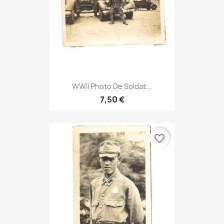
WWII Photo De Soldat...
7,50 €
favorite_border