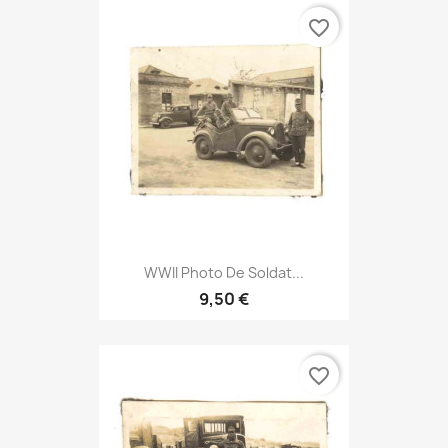
favorite_border
WWII Photo De Soldat...
9,50 €
favorite_border