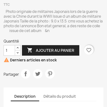
TTC
Photo originale de militaires Japonais lors de la guerre
avec la Chine durant la WWII Issue d un album de militaire
Japonais Taille de la photo : 9.0 x 13.5 cms vous achetez la
photo de l annonce Bon etat general, a des reste de colle
issue de cet album &n
Quantité

favorite_border
AJOUTER AU PANIER

Derniers articles en stock
Partager
Description
Détails du produit