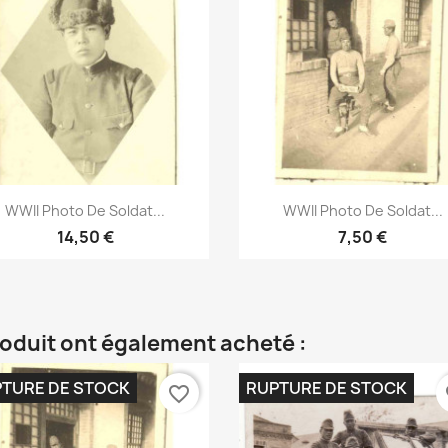
Aperçu rapide
Aperçu rapide


WWII Photo De Soldat...
WWII Photo De Soldat...
14,50 €
7,50 €
roduit ont également acheté :
TURE DE STOCK
RUPTURE DE STOCK
favorite_border
fa