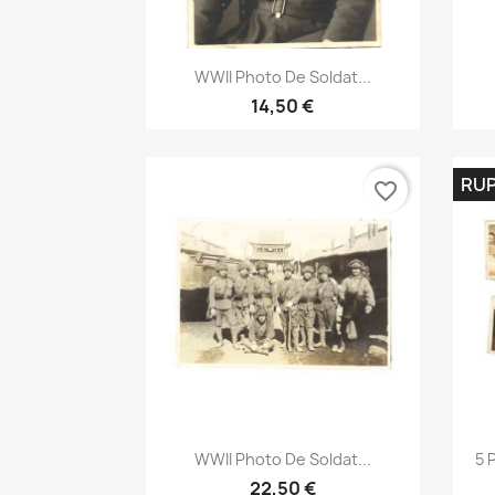
Aperçu rapide

WWII Photo De Soldat...
14,50 €
RUP
favorite_border
Aperçu rapide

WWII Photo De Soldat...
5 
22,50 €