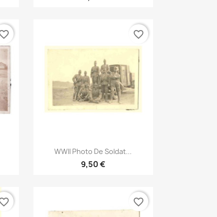
vorite_border
favorite_border
Aperçu rapide

WWII Photo De Soldat...
9,50 €
vorite_border
favorite_border