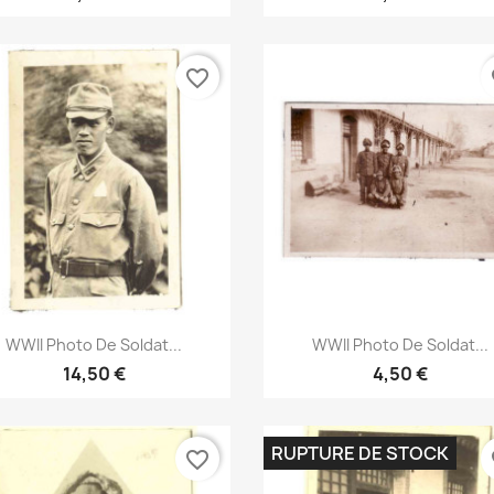
favorite_border
fa
Aperçu rapide
Aperçu rapide


WWII Photo De Soldat...
WWII Photo De Soldat...
14,50 €
4,50 €
RUPTURE DE STOCK
favorite_border
fa