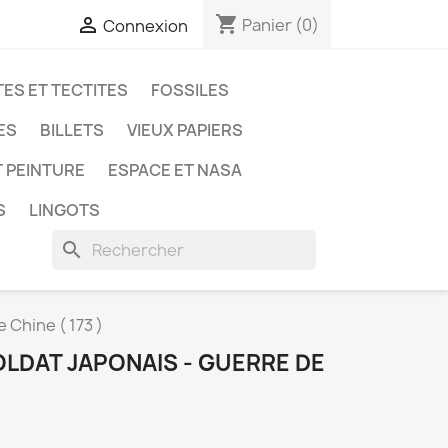
shopping_cart

Panier
(0)
Connexion
ES ET TECTITES
FOSSILES
ES
BILLETS
VIEUX PAPIERS
T PEINTURE
ESPACE ET NASA
S
LINGOTS
search
 Chine ( 173 )
LDAT JAPONAIS - GUERRE DE