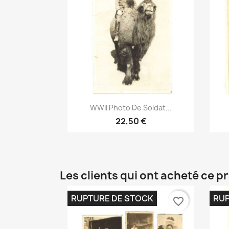
Aperçu rapide

WWII Photo De Soldat...
22,50 €
Les clients qui ont acheté ce p
RUPTURE DE STOCK
RUP
favorite_border