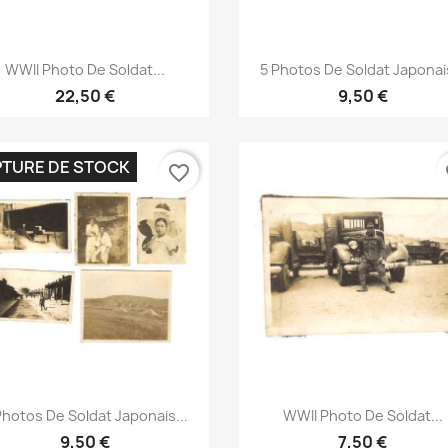
Aperçu rapide
Aperçu rapide


WWII Photo De Soldat...
5 Photos De Soldat Japonais
22,50 €
9,50 €
TURE DE STOCK
favorite_border
fa
Aperçu rapide
Aperçu rapide


Photos De Soldat Japonais...
WWII Photo De Soldat...
9,50 €
7,50 €