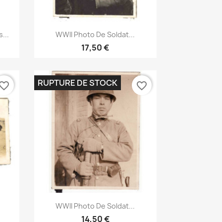
Aperçu rapide

...
WWII Photo De Soldat...
17,50 €
RUPTURE DE STOCK
vorite_border
favorite_border
Aperçu rapide

WWII Photo De Soldat...
14,50 €