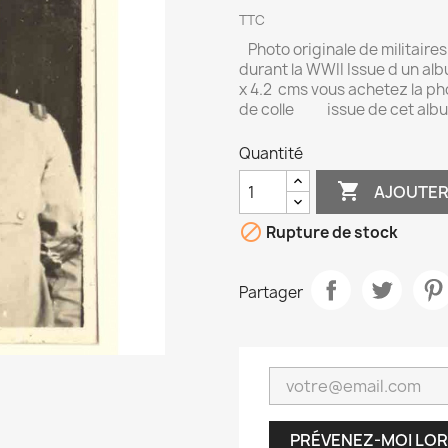
TTC
Photo originale de militaires
durant la WWII Issue d un albu
x 4.2 cms vous achetez la pho
de colle issue de cet al
Quantité

AJOUTER

Rupture de stock
Partager
PRÉVENEZ-MOI LOR