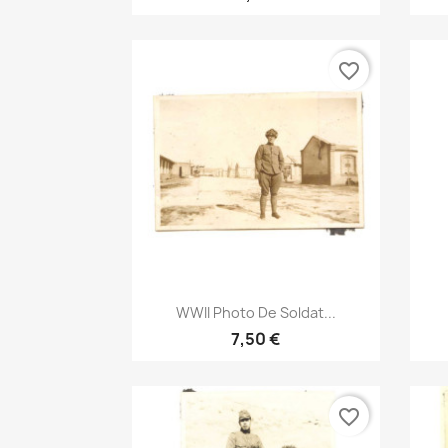
favorite_border
Aperçu rapide

WWII Photo De Soldat...
7,50 €
favorite_border