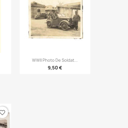
Aperçu rapide

WWII Photo De Soldat...
9,50 €
vorite_border