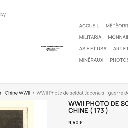
 by
ACCUEIL
MÉTÉORIT
MILITARIA
MONNAI
ASIE ET USA
ART E
MINÉRAUX
PHOTO
n - Chine WWII
WWII Photo de soldat Japonais - guerre de
WWII PHOTO DE SO
CHINE ( 173 )
9,50 €