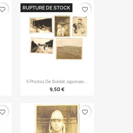
RUPTURE DE STOCK
vorite_border
favorite_border
Aperçu rapide

5 Photos De Soldat Japonais...
9,50 €
vorite_border
favorite_border