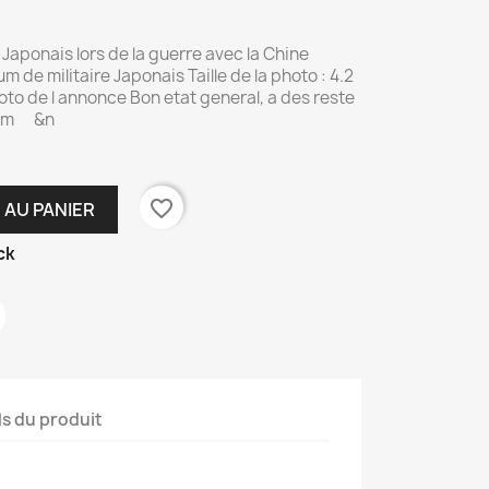
 Japonais lors de la guerre avec la Chine
m de militaire Japonais Taille de la photo : 4.2
oto de l annonce Bon etat general, a des reste
bum &n
favorite_border
 AU PANIER
ck
ls du produit