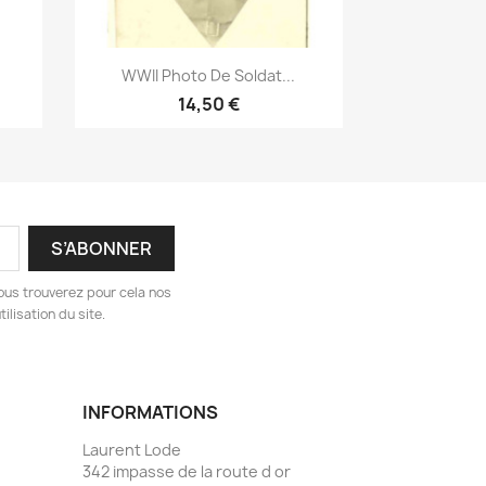
Aperçu rapide

WWII Photo De Soldat...
14,50 €
ous trouverez pour cela nos
ilisation du site.
INFORMATIONS
Laurent Lode
342 impasse de la route d or