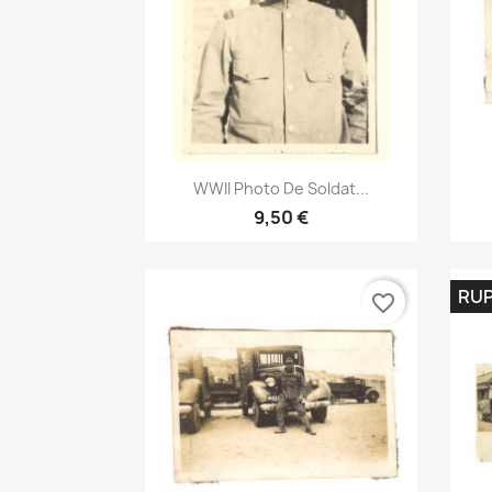
Aperçu rapide

WWII Photo De Soldat...
9,50 €
RUP
favorite_border