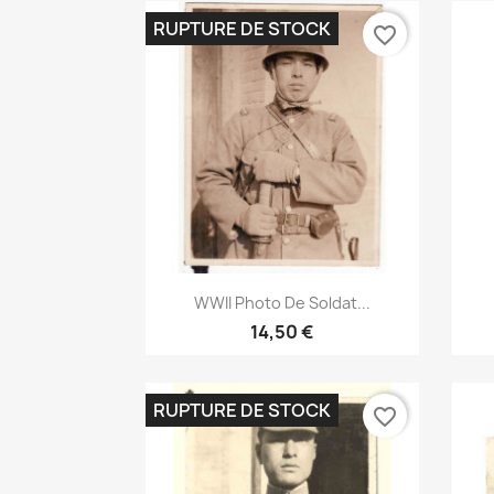
RUPTURE DE STOCK
favorite_border
Aperçu rapide

WWII Photo De Soldat...
14,50 €
RUPTURE DE STOCK
favorite_border