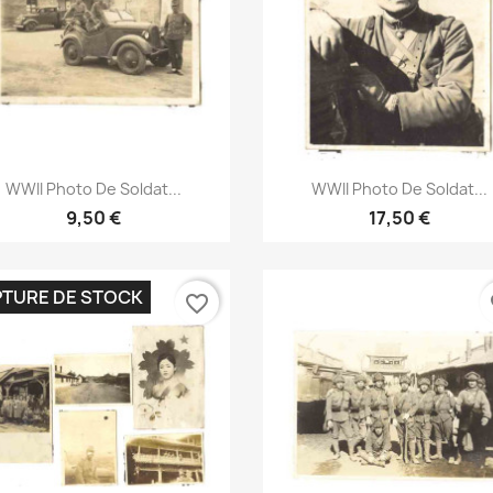
Aperçu rapide
Aperçu rapide


WWII Photo De Soldat...
WWII Photo De Soldat...
9,50 €
17,50 €
TURE DE STOCK
favorite_border
fa