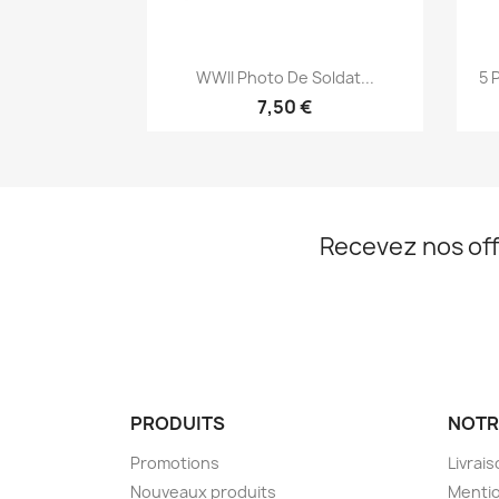
Aperçu rapide

WWII Photo De Soldat...
5 
7,50 €
Recevez nos off
PRODUITS
NOTR
Promotions
Livrai
Nouveaux produits
Mentio