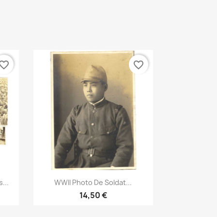
vorite_border
favorite_border
Aperçu rapide

...
WWII Photo De Soldat...
14,50 €