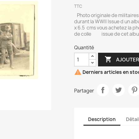
TTC
Photo originale de militaires
durant la WWII Issue d un albu
x 6.5 cms vous achetez la ph
de colle issue de cet al
Quantité

AJOUTER

Derniers articles en sto
Partager
Description
Détai