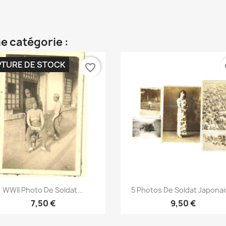
e catégorie :
TURE DE STOCK
favorite_border
fa
Aperçu rapide
Aperçu rapide


WWII Photo De Soldat...
5 Photos De Soldat Japonais
7,50 €
9,50 €