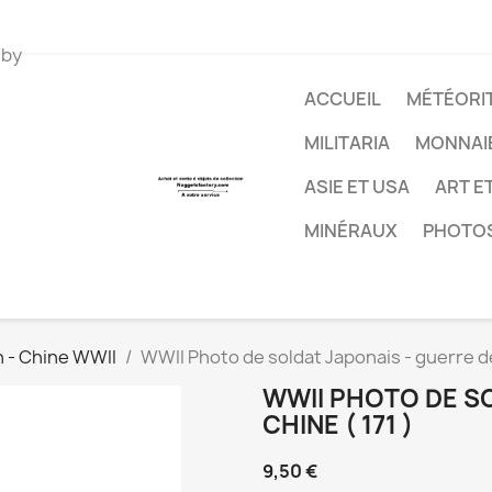
 by
ACCUEIL
MÉTÉORIT
MILITARIA
MONNAI
ASIE ET USA
ART E
MINÉRAUX
PHOTO
n - Chine WWII
WWII Photo de soldat Japonais - guerre de
WWII PHOTO DE SO
CHINE ( 171 )
9,50 €