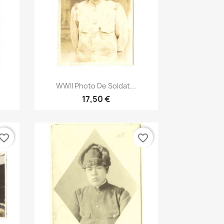
Aperçu rapide

WWII Photo De Soldat...
17,50 €
vorite_border
favorite_border