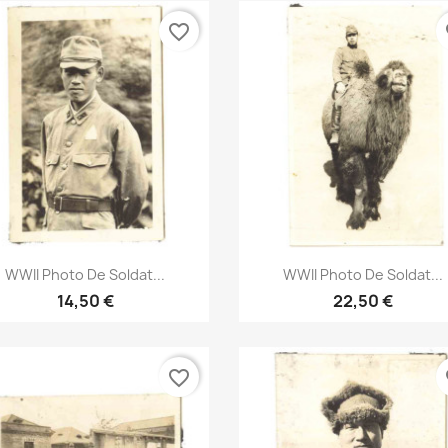
favorite_border
fa
Aperçu rapide
Aperçu rapide


WWII Photo De Soldat...
WWII Photo De Soldat...
14,50 €
22,50 €
favorite_border
fa