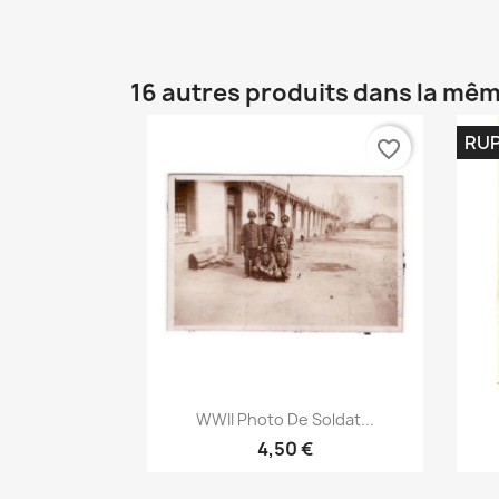
16 autres produits dans la mêm
RUP
favorite_border
Aperçu rapide

WWII Photo De Soldat...
4,50 €