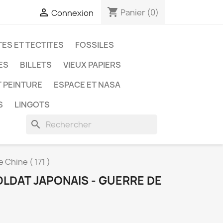
shopping_cart

Panier
(0)
Connexion
ES ET TECTITES
FOSSILES
ES
BILLETS
VIEUX PAPIERS
T PEINTURE
ESPACE ET NASA
S
LINGOTS
search
 Chine ( 171 )
LDAT JAPONAIS - GUERRE DE