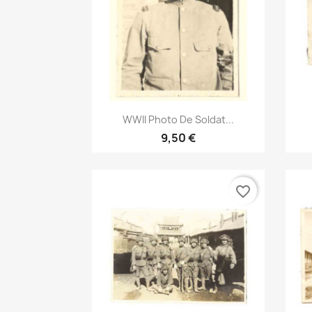
Aperçu rapide

WWII Photo De Soldat...
9,50 €
favorite_border