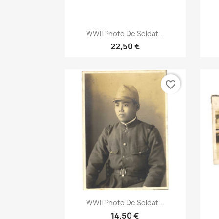
Aperçu rapide

WWII Photo De Soldat...
22,50 €
favorite_border
Aperçu rapide

WWII Photo De Soldat...
14,50 €