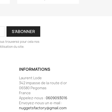
ous trouverez pour cela nos
ilisation du site.
INFORMATIONS
Laurent Lode
342 impasse de la route d or
06580 Pegomas
France
Appelez-nous :
0609093016
Envoyez-nous un e-mail :
nuggetsfactory@gmail.com