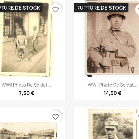
TURE DE STOCK
RUPTURE DE STOCK
favorite_border
fa
Aperçu rapide
Aperçu rapide


WWII Photo De Soldat...
WWII Photo De Soldat...
7,50 €
14,50 €
favorite_border
fa