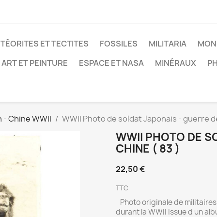
TÉORITES ET TECTITES
FOSSILES
MILITARIA
MON
ART ET PEINTURE
ESPACE ET NASA
MINÉRAUX
P
n - Chine WWII
WWII Photo de soldat Japonais - guerre de
WWII PHOTO DE SO
CHINE ( 83 )
22,50 €
TTC
Photo originale de militaires
durant la WWII Issue d un albu