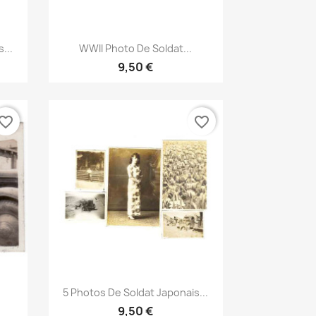
Aperçu rapide

...
WWII Photo De Soldat...
9,50 €
vorite_border
favorite_border
Aperçu rapide

5 Photos De Soldat Japonais...
9,50 €