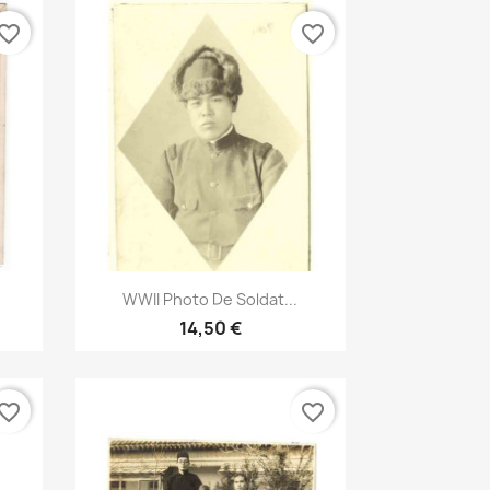
vorite_border
favorite_border
Aperçu rapide

WWII Photo De Soldat...
14,50 €
vorite_border
favorite_border