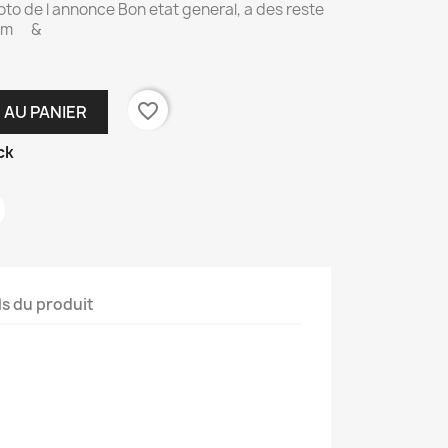
to de l annonce Bon etat general, a des reste
bum &
favorite_border
 AU PANIER
ck
ls du produit