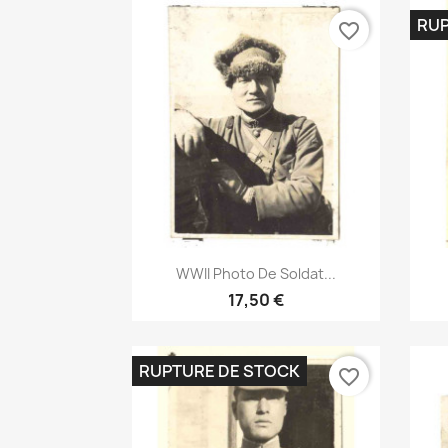
RUP
favorite_border
Aperçu rapide

WWII Photo De Soldat...
17,50 €
RUPTURE DE STOCK
favorite_border