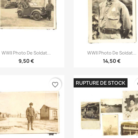
Aperçu rapide
Aperçu rapide


WWII Photo De Soldat...
WWII Photo De Soldat...
9,50 €
14,50 €
RUPTURE DE STOCK
favorite_border
fa