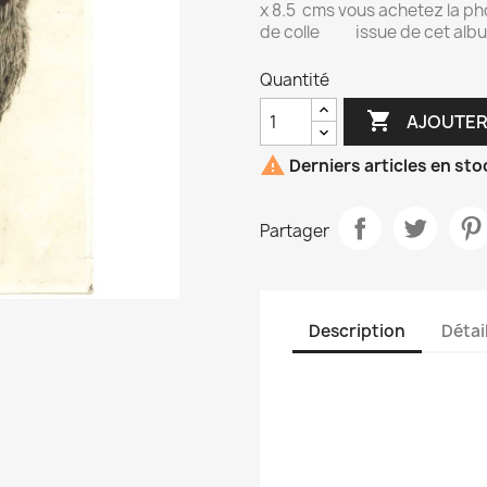
x 8.5 cms vous achetez la pho
de colle issue de cet al
Quantité

AJOUTER

Derniers articles en sto
Partager
Description
Détai