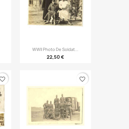
Aperçu rapide

WWII Photo De Soldat...
22,50 €
vorite_border
favorite_border