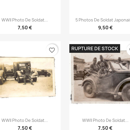
Aperçu rapide
Aperçu rapide


WWII Photo De Soldat...
5 Photos De Soldat Japonais
7,50 €
9,50 €
RUPTURE DE STOCK
favorite_border
fa
Aperçu rapide
Aperçu rapide


WWII Photo De Soldat...
WWII Photo De Soldat...
7,50 €
7,50 €